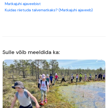
Matkajuhi ajaveebist
Kuidas riietuda talvematkaks? (Matkajuhi ajaveeb)
Sulle võib meeldida ka: