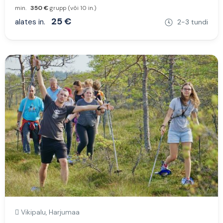
min.
350 €
grupp (või 10 in.)
25 €
alates in.
2-3 tundi
Vikipalu, Harjumaa