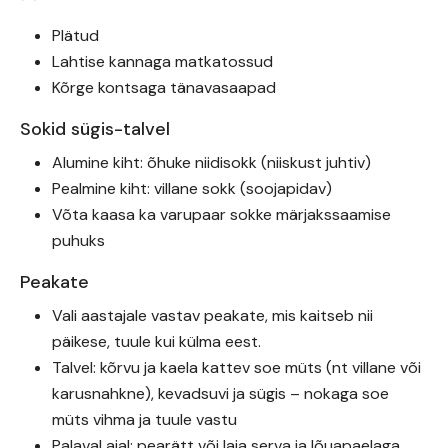
Plätud
Lahtise kannaga matkatossud
Kõrge kontsaga tänavasaapad
Sokid sügis-talvel
Alumine kiht: õhuke niidisokk (niiskust juhtiv)
Pealmine kiht: villane sokk (soojapidav)
Võta kaasa ka varupaar sokke märjakssaamise
puhuks
Peakate
Vali aastajale vastav peakate, mis kaitseb nii
päikese, tuule kui külma eest.
Talvel: kõrvu ja kaela kattev soe müts (nt villane või
karusnahkne), kevadsuvi ja sügis – nokaga soe
müts vihma ja tuule vastu
Palaval ajal: pearätt või laia serva ja lõuapaelaga