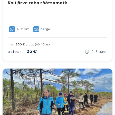
Koitjärve raba räätsamatk
4-5 km
Kerge
min.
350 €
grupp (või 10 in.)
25 €
alates in.
2-3 tundi