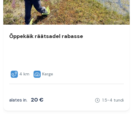
Kanuumatk – seikluslik õpiretk jõele
11 km
Kerge
15 €
alates in.
2-2.5 tundi