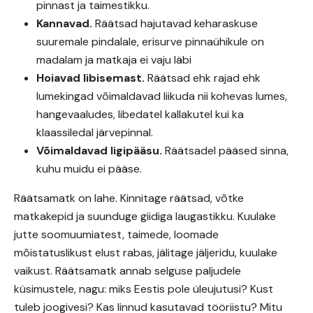
pinnast ja taimestikku.
Kannavad.
Räätsad hajutavad keharaskuse
suuremale pindalale, erisurve pinnaühikule on
madalam ja matkaja ei vaju läbi
Hoiavad libisemast.
Räätsad ehk rajad ehk
lumekingad võimaldavad liikuda nii kohevas lumes,
hangevaaludes, libedatel kallakutel kui ka
klaassiledal järvepinnal.
Võimaldavad ligipääsu.
Räätsadel pääsed sinna,
kuhu muidu ei pääse.
Räätsamatk on lahe. Kinnitage räätsad, võtke
matkakepid ja suunduge giidiga laugastikku. Kuulake
jutte soomuumiatest, taimede, loomade
mõistatuslikust elust rabas, jälitage jäljeridu, kuulake
vaikust. Räätsamatk annab selguse paljudele
küsimustele, nagu: miks Eestis pole üleujutusi? Kust
tuleb joogivesi? Kas linnud kasutavad tööriistu? Mitu