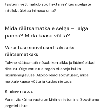
tsisterni vett mahub soo hektarile? Kas sipelgate
intellekt ületab inimese oma?
Mida räätsamatkale selga – jalga
panna? Mida kaasa võtta?
Varustuse soovitused talviseks
räätsamatkaks
Talvine räätsamatk nõuab korralikku ja läbimõeldud
riietust. Õige varustus tagab nii sooja kui ka
liikumismugavuse. Allpool leiad soovitused, mida
matkale kaasa võtta ja kuidas riietuda.
Kihiline riietus
Parim viis külma vastu on kihiline riietumine. Soovitame
järgmisi kihte: