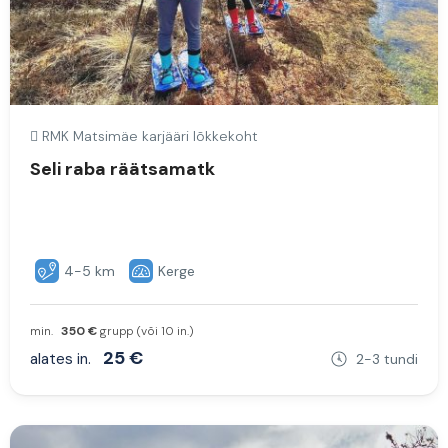
RMK Matsimäe karjääri lõkkekoht
Seli raba räätsamatk
4-5 km
Kerge
min.
350 €
grupp (või 10 in.)
25 €
alates in.
2-3 tundi