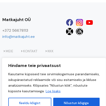
Matkajuht OÜ
+372 56678113
info@matkajuht.ee
MEIE
KONTAKT
KKK
Hindame teie privaatsust
Kasutame küpsiseid teie sirvimiskogemuse parandamiseks,
isikupärastatud reklaamide või sisu esitamiseks ja liikluse
analüüsimiseks. Klõpsates "Nõustun kõik", nõustute
küpsiste kasutamisega.
Loe lisaks
Projekti
“Matkajuht OÜ loodusturismi teenuste uuendamine
kaasrahastab Euroopa Liit.
ja teenuste valiku laiendamine”
Keeldu kõigist
Nõustun kõigiga