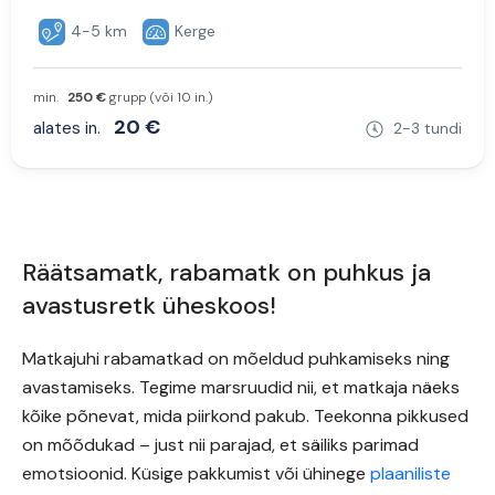
4-5 km
Kerge
min.
250 €
grupp (või 10 in.)
20 €
alates in.
2-3 tundi
Räätsamatk, rabamatk on puhkus ja
avastusretk üheskoos!
Matkajuhi rabamatkad on mõeldud puhkamiseks ning
avastamiseks. Tegime marsruudid nii, et matkaja näeks
kõike põnevat, mida piirkond pakub. Teekonna pikkused
on mõõdukad – just nii parajad, et säiliks parimad
emotsioonid. Küsige pakkumist või ühinege
plaaniliste