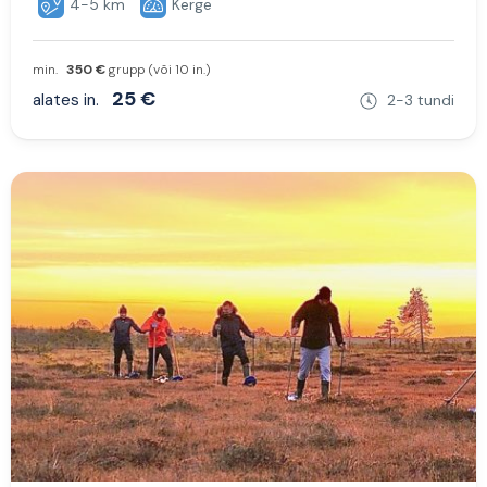
4-5 km
Kerge
min.
350 €
grupp (või 10 in.)
25 €
alates in.
2-3 tundi