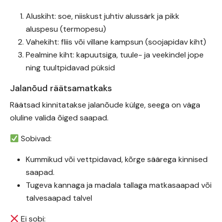
Aluskiht: soe, niiskust juhtiv alussärk ja pikk
aluspesu (termopesu)
Vahekiht: fliis või villane kampsun (soojapidav kiht)
Pealmine kiht: kapuutsiga, tuule- ja veekindel jope
ning tuultpidavad püksid
Jalanõud räätsamatkaks
Räätsad kinnitatakse jalanõude külge, seega on väga
oluline valida õiged saapad.
Sobivad:
Kummikud või vettpidavad, kõrge säärega kinnised
saapad.
Tugeva kannaga ja madala tallaga matkasaapad või
talvesaapad talvel
Ei sobi: