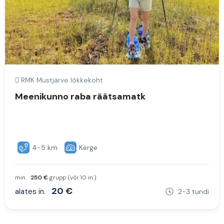
RMK Mustjärve lõkkekoht
Meenikunno raba räätsamatk
4-5 km
Kerge
min.
250 €
grupp (või 10 in.)
20 €
alates in.
2-3 tundi