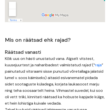
Mis on räätsad ehk rajad?
Räätsad vanasti
Kõik uus on hästi unustatud vana. Algselt vitstest,
kuusejuurtest ja naharibadest valmistatud
rajad
(“
raja
”
painutatud vitsraami sisse punutud võretallaga jalatsid
lumel v. soos käimiseks)
aitasid esivanematel pidada
sidet sootaguste küladega, korjata laukasoost marju
ning teha soosaartelt heina. Vihmastel suvedel, kui soo
oli vett triiki, kinnitati räätsad ka hobuste kapjade külge,
et hein lohistiga kuivale vedada.
Talvel kuulusid räätsad jahimeeste varustusse.