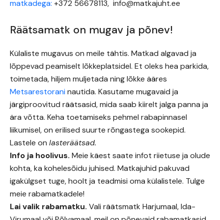
matkadega:
+372 56678113, info@matkajuht.ee
Räätsamatk on mugav ja põnev!
Külaliste mugavus on meile tähtis. Matkad algavad ja
lõppevad peamiselt lõkkeplatsidel. Et oleks hea parkida,
toimetada, hiljem muljetada ning lõkke ääres
Metsarestorani
nautida. Kasutame mugavaid ja
järgiproovitud räätsasid, mida saab kiirelt jalga panna ja
ära võtta. Keha toetamiseks pehmel rabapinnasel
liikumisel, on erilised suurte rõngastega sookepid.
Lastele on
lasteräätsad.
Info ja hoolivus.
Meie käest saate infot riietuse ja olude
kohta, ka kohelesõidu juhised. Matkajuhid pakuvad
igakülgset tuge, hoolt ja teadmisi oma külalistele. Tulge
meie rabamatkadele!
Lai valik rabamatku.
Vali räätsmatk Harjumaal, Ida-
Virumaal või Põlvamaal, meil on põnevaid rabamatkasid