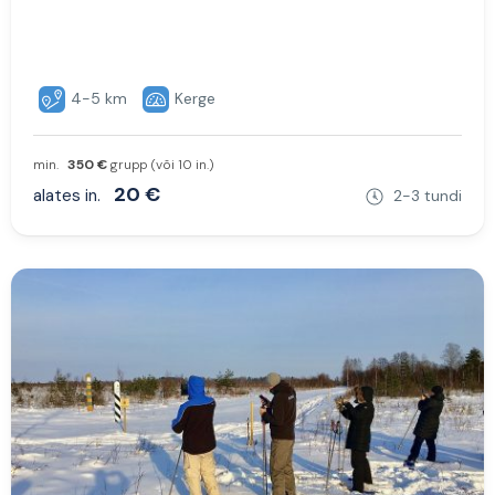
4-5 km
Kerge
min.
350 €
grupp (või 10 in.)
20 €
alates in.
2-3 tundi