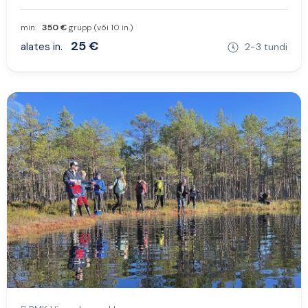
min.
350 €
grupp (või 10 in.)
25 €
alates in.
2-3 tundi