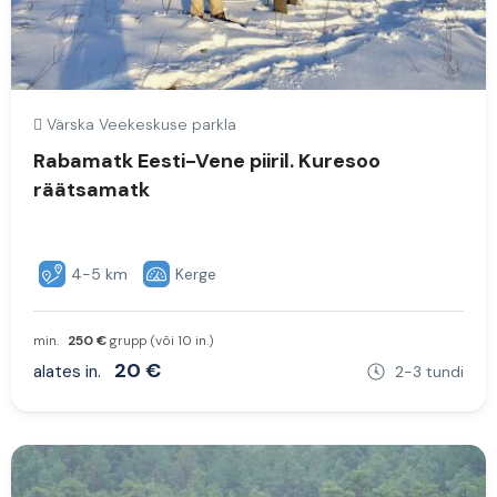
Värska Veekeskuse parkla
Rabamatk Eesti-Vene piiril. Kuresoo
räätsamatk
4-5 km
Kerge
min.
250 €
grupp (või 10 in.)
20 €
alates in.
2-3 tundi