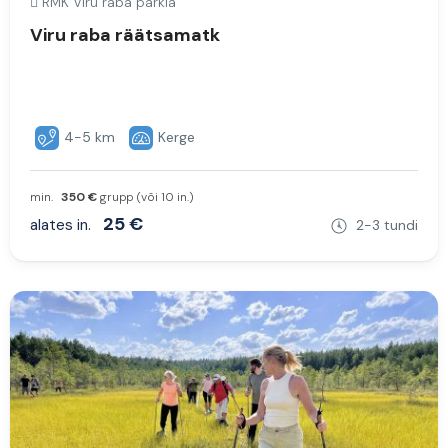
RMK Viru raba parkla
Viru raba räätsamatk
4-5 km
Kerge
min.
350 €
grupp (või 10 in.)
25 €
alates in.
2-3 tundi