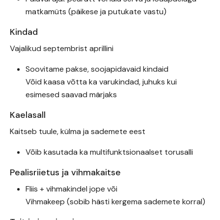
matkamüts (päikese ja putukate vastu)
Kindad
Vajalikud septembrist aprillini
Soovitame pakse, soojapidavaid kindaid
Võid kaasa võtta ka varukindad, juhuks kui
esimesed saavad märjaks
Kaelasall
Kaitseb tuule, külma ja sademete eest
Võib kasutada ka multifunktsionaalset torusalli
Pealisriietus ja vihmakaitse
Fliis + vihmakindel jope või
Vihmakeep (sobib hästi kergema sademete korral)