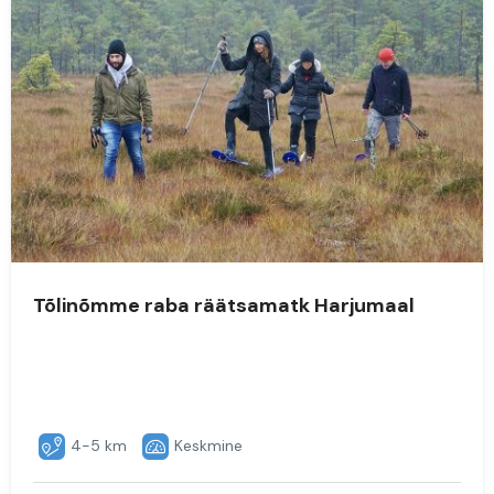
Tõlinõmme raba räätsamatk Harjumaal
4-5 km
Keskmine