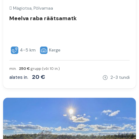
Mägiotsa, Põlvamaa
Meelva raba räätsamatk
4-5 km
Kerge
min.
250 €
grupp (või 10 in.)
20 €
alates in.
2-3 tundi