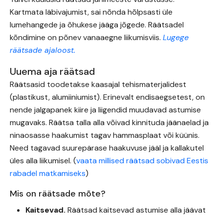
Kartmata läbivajumist, sai nõnda hõlpsasti üle
lumehangede ja õhukese jääga jõgede. Räätsadel
kõndimine on põnev vanaaegne liikumisviis.
Lugege
räätsade ajaloost.
Uuema aja räätsad
Räätsasid toodetakse kaasajal tehismaterjalidest
(plastikust, alumiiniumist). Erinevalt endisaegsetest, on
nende jalgapanek kiire ja liigendid muudavad astumise
mugavaks. Räätsa talla alla võivad kinnituda jäänaelad ja
ninaosasse haakumist tagav hammasplaat või küünis.
Need tagavad suurepärase haakuvuse jääl ja kallakutel
üles alla liikumisel. (
vaata millised räätsad sobivad Eestis
rabadel matkamiseks
)
Mis on räätsade mõte?
Kaitsevad.
Räätsad kaitsevad astumise alla jäävat