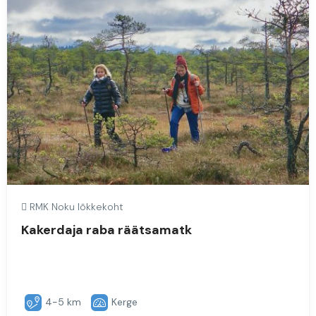
RMK Noku lõkkekoht
Kakerdaja raba räätsamatk
4-5 km
Kerge