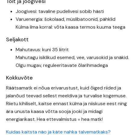
Toit ja joogivesi
Joogivesi: tavaline pudelivesi sobib hästi
Varuenergia: šokolaad, müslibatoonid, pähklid
Külma ilma korral: võta kaasa termos kuuma teega
Seljakott
Mahutavus: kuni 35 liitrit
Mahutagu isiklikud esemed, vee, varusokid ja snäkid.
Olgu mugav, reguleeritavate õlarihmadega
Kokkuvõte
Räätsamatk ei nõua erivarustust, kuid õiged riided ja
jalanõud teevad sellest meeldiva ja turvalise kogemuse.
Riietu kihiliselt, kaitse ennast külma ja niiskuse eest ning
ära unusta kaasa võtta sooja jooki ja midagi
energiarikast. Hea ettevalmistus = hea matk!
Kuidas kaitsta näo ja käte nahka talvematkaks?