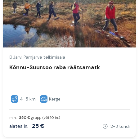
Järvi Pärnjärve telkimisala
Kõnnu-Suursoo raba räätsamatk
4-5 km
Kerge
min.
350 €
grupp (või 10 in.)
25 €
alates in.
2-3 tundi