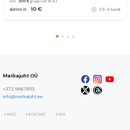
min.
200 €
grupp (või 16 in.)
10 €
alates in.
2.5-3 tundi
Matkajuht OÜ
+372 56678113
info@matkajuht.ee
MEIE
KONTAKT
KKK