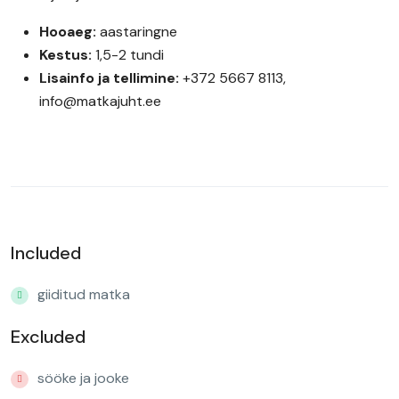
Hooaeg:
aastaringne
Kestus:
1,5-2 tundi
Lisainfo ja tellimine:
+372 5667 8113,
info@matkajuht.ee
Included
giiditud matka
Excluded
sööke ja jooke