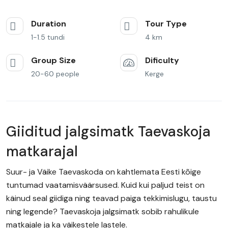
Duration
Tour Type
1-1.5 tundi
4 km
Group Size
Dificulty
20-60 people
Kerge
Giiditud jalgsimatk Taevaskoja
matkarajal
Suur- ja Väike Taevaskoda on kahtlemata Eesti kõige
tuntumad vaatamisväärsused. Kuid kui paljud teist on
käinud seal giidiga ning teavad paiga tekkimislugu, taustu
ning legende? Taevaskoja jalgsimatk sobib rahulikule
matkajale ja ka väikestele lastele.