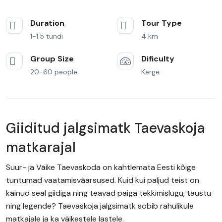
Duration
Tour Type
1-1.5 tundi
4 km
Group Size
Dificulty
20-60 people
Kerge
Giiditud jalgsimatk Taevaskoja
matkarajal
Suur- ja Väike Taevaskoda on kahtlemata Eesti kõige
tuntumad vaatamisväärsused. Kuid kui paljud teist on
käinud seal giidiga ning teavad paiga tekkimislugu, taustu
ning legende? Taevaskoja jalgsimatk sobib rahulikule
matkajale ja ka väikestele lastele.