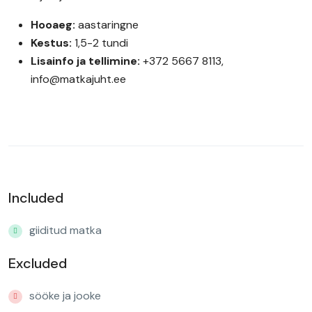
Hooaeg:
aastaringne
Kestus:
1,5-2 tundi
Lisainfo ja tellimine:
+372 5667 8113,
info@matkajuht.ee
Included
giiditud matka
Excluded
sööke ja jooke