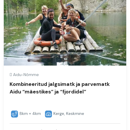
Aidu-Nõmme
Kombineeritud jalgsimatk ja parvematk
Aidu “mäestikes” ja “fjordidel”
8km + 4km
Kerge, Keskmine