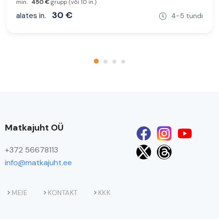
min.
450 €
grupp (või 10 in.)
30 €
alates in.
4-5 tundi
Matkajuht OÜ
+372 56678113
info@matkajuht.ee
MEIE
KONTAKT
KKK