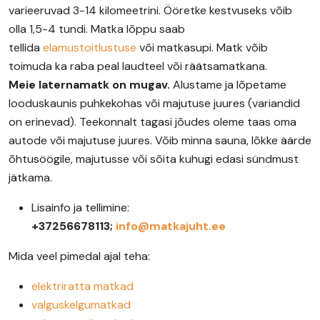
varieeruvad 3-14 kilomeetrini. Ööretke kestvuseks võib
olla 1,5-4 tundi. Matka lõppu saab
tellida
elamustoitlustuse
või matkasupi. Matk võib
toimuda ka raba peal laudteel või räätsamatkana.
Meie laternamatk on mugav.
Alustame ja lõpetame
looduskaunis puhkekohas või majutuse juures (variandid
on erinevad). Teekonnalt tagasi jõudes oleme taas oma
autode või majutuse juures. Võib minna sauna, lõkke äärde
õhtusöögile, majutusse või sõita kuhugi edasi sündmust
jätkama.
Lisainfo ja tellimine:
+37256678113;
info@matkajuht.ee
Mida veel pimedal ajal teha:
elektriratta matkad
valguskelgumatkad