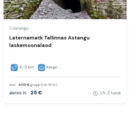
Astangu
Laternamatk Tallinnas Astangu
laskemoonalaod
4-5 km
Kerge
min.
400 €
grupp (või 16 in.)
25 €
alates in.
1.5-2 tundi