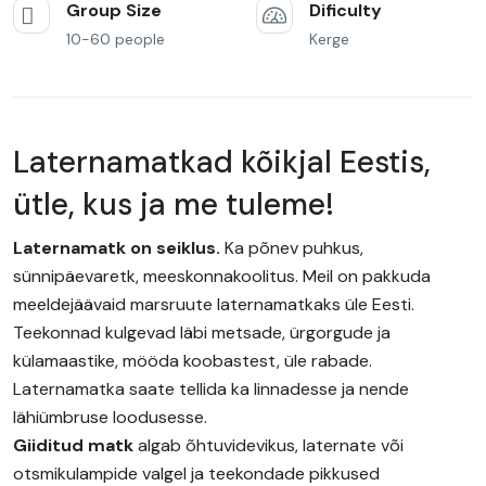
Group Size
Dificulty
10-60 people
Kerge
Laternamatkad kõikjal Eestis,
ütle, kus ja me tuleme!
Laternamatk on seiklus.
Ka põnev puhkus,
sünnipäevaretk, meeskonnakoolitus. Meil on pakkuda
meeldejäävaid marsruute laternamatkaks üle Eesti.
Teekonnad kulgevad läbi metsade, ürgorgude ja
külamaastike, mööda koobastest, üle rabade.
Laternamatka saate tellida ka linnadesse ja nende
lähiümbruse loodusesse.
Giiditud matk
algab õhtuvidevikus, laternate või
otsmikulampide valgel ja teekondade pikkused