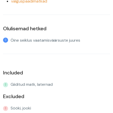
valguspaadimatkad
Olulisemad hetked
Öine seiklus vaatamisväärsuste juures
Included
Giiditud matk, laternad
Excluded
Sööki, jooki