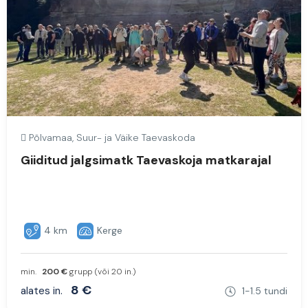
Põlvamaa, Suur- ja Väike Taevaskoda
Giiditud jalgsimatk Taevaskoja matkarajal
4 km
Kerge
min.
200 €
grupp (või 20 in.)
8 €
alates in.
1-1.5 tundi