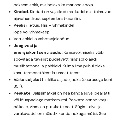
paksem sokk, mis hoiaks ka märjana sooja.
Kindad
.
Kindad on vajalikud matkadel mis toimuvad
ajavahemikust septembrist-aprillini.
Pealisriietus.
Fliis + vihmakindel
jope või vihmakeep.
Varusokid ja vahetusjalanõud
Joogivesi ja
energiakontsentraadid.
Kaasavõtmiseks võib
soovitada tavalist pudelivett ning šokolaadi,
müslibatoone ja pähkleid. Külma ilma puhul oleks
kasu termosetäiest kuumast teest.
Väike seljakott
isiklike asjade jaoks (suurusega kuni
35 l).
Peakate.
Jalgsimatkal on hea kanda suvel pearätti
või lõuapaelaga matkamütsi. Peakate annab varju
päikese, vihma ja putukate eest. Sügis-talvel ja
varakevadel on mõistlik kanda nokaga mütsi. See