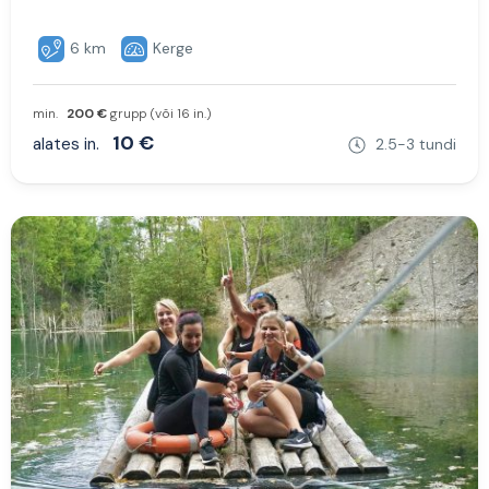
6 km
Kerge
min.
200 €
grupp (või 16 in.)
10 €
alates in.
2.5-3 tundi