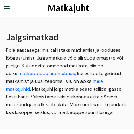
Jalgsimatkad
Pole aastaaega, mis takistaks matkamist ja looduses
lõõgastumist. Jalgsimatkale võib siirduda omaette või
giidiga. Kui soovite omapead matkata, siis on
abiks
matkaradade andmebaas
, kui eelistate giiditud
matkamist ja uusi teadmisi, siis on abiks
meie
matkajuhid
. Matkajuhi jalgsimatka saate tellida igasse
Eesti kanti. Valmistame teie piirkonnas ette põneva
marsruudi ja matk võib alata. Marsruudi saab kujundada
loodusõppe, seiklus, või matkaõppe suunitlusega.