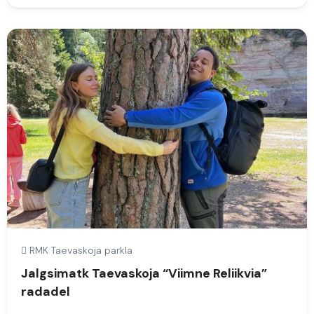
RMK Taevaskoja parkla
Jalgsimatk Taevaskoja “Viimne Reliikvia”
radadel