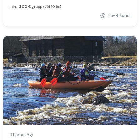
min.
300 €
grupp (või 10 in.)
1.5-4 tundi
Pärnu jõgi