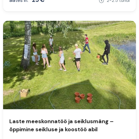
alates in.
2-2.5 tundi
Laste meeskonnatöö ja seiklusmäng –
õppimine seikluse ja koostöö abil