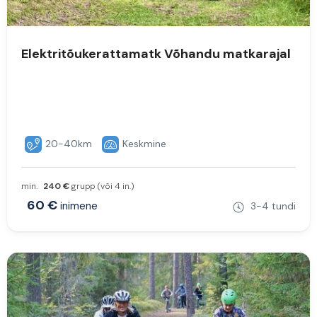
Elektritõukerattamatk Võhandu matkarajal
20-40km
Keskmine
min.
240 €
grupp (või 4 in.)
60 €
inimene
3-4 tundi