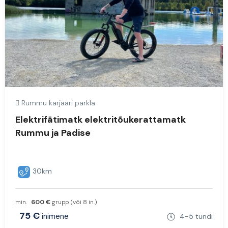
Rummu karjääri parkla
Elektrifätimatk elektritõukerattamatk
Rummu ja Padise
30km
min.
600 €
grupp (või 8 in.)
75 €
inimene
4-5 tundi