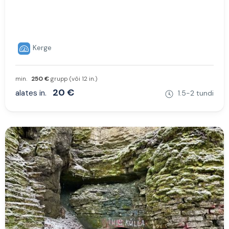
Kerge
min.
250 €
grupp (või 12 in.)
20 €
alates in.
1.5-2 tundi