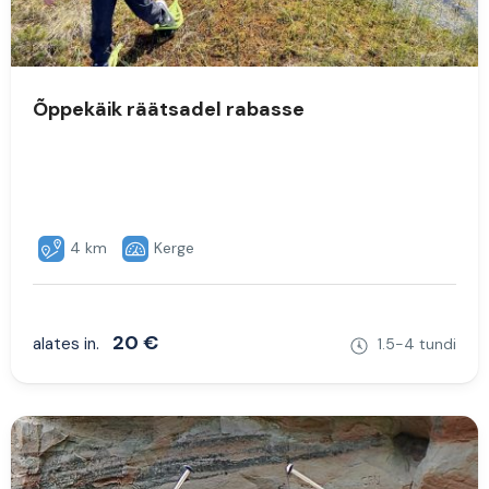
Õppekäik räätsadel rabasse
4 km
Kerge
20 €
alates in.
1.5-4 tundi