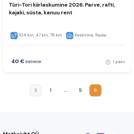
Türi-Tori kiirlaskumine 2026. Parve, rafti,
kajaki, süsta, kanuu rent
104 km, 47 km, 78 km
Keskmine, Raske
40 €
inimene
1 päev
1
…
5
6
Matkajuht OÜ