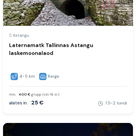
Astangu
Laternamatk Tallinnas Astangu
laskemoonalaod
4-5 km
Kerge
min.
400 €
grupp (või 16 in.)
25 €
alates in.
1.5-2 tundi