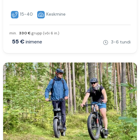
15-40
Keskmine
min.
330 €
grupp (või 6 in.)
55 €
inimene
3-6 tundi