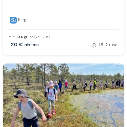
Kerge
min.
0 €
grupp (või 12 in.)
20 €
inimene
1.5-2 tundi