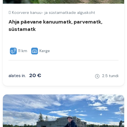
Koorvere kanuu- ja süstamatkade alguskoht
Ahja päevane kanuumatk, parvematk,
süstamatk
11 km
Kerge
20 €
alates in.
2.5 tundi