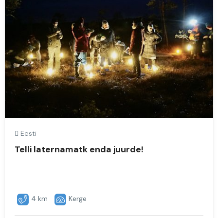
Eesti
Telli laternamatk enda juurde!
4 km
Kerge