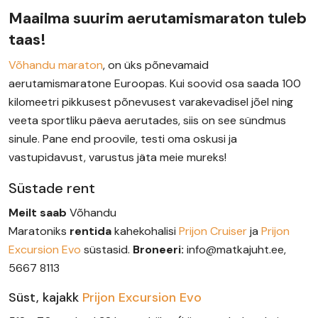
Maailma suurim aerutamismaraton tuleb
taas!
Võhandu maraton
, on üks põnevamaid
aerutamismaratone Euroopas. Kui soovid osa saada 100
kilomeetri pikkusest põnevusest varakevadisel jõel ning
veeta sportliku päeva aerutades, siis on see sündmus
sinule. Pane end proovile, testi oma oskusi ja
vastupidavust, varustus jäta meie mureks!
Süstade rent
Meilt saab
Võhandu
Maratoniks
rentida
kahekohalisi
Prijon Cruiser
ja
Prijon
Excursion Evo
süstasid.
Broneeri:
info@matkajuht.ee,
5667 8113
Süst, kajakk
Prijon Excursion Evo