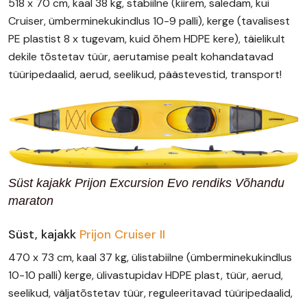
518 x 70 cm, kaal 38 kg, stabiilne (kiirem, saledam, kui
Cruiser, ümberminekukindlus 10-9 palli), kerge (tavalisest
PE plastist 8 x tugevam, kuid õhem HDPE kere), täielikult
dekile tõstetav tüür, aerutamise pealt kohandatavad
tüüripedaalid, aerud, seelikud, päästevestid, transport!
Süst kajakk Prijon Excursion Evo rendiks Võhandu
maraton
Süst, kajakk
Prijon Cruiser II
470 x 73 cm, kaal 37 kg, ülistabiilne (ümberminekukindlus
10-10 palli) kerge, ülivastupidav HDPE plast, tüür, aerud,
seelikud, väljatõstetav tüür, reguleeritavad tüüripedaalid,