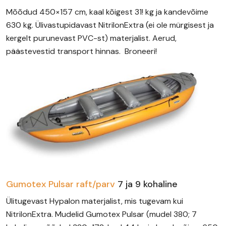
Mõõdud 450×157 cm, kaal kõigest 31! kg ja kandevõime
630 kg. Ülivastupidavast NitrilonExtra (ei ole mürgisest ja
kergelt purunevast PVC-st) materjalist. Aerud,
päästevestid transport hinnas. Broneeri!
Gumotex Pulsar raft/parv
7 ja 9 kohaline
Ülitugevast Hypalon materjalist, mis tugevam kui
NitrilonExtra. Mudelid Gumotex Pulsar (mudel 380; 7