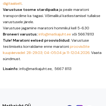
digitaalselt
.
Varustuse toome stardipaika
ja peale maratoni
transpordime ka tagasi. Võimalikul katkestamisel tullakse
varustusele järele.
Varustuse jagamine maratoni hommikul kell 5-6.30
Broneeri varustus:
info@matkajuht.ee
või 56678113
Tule! Maratoni eelsed proovisõidud:
Varustuse
testimiseks korraldame enne maratoni
proovisõite
kuupäevadel: 28-29.03; 04-05.04 ja 11-12.04.2026
.
Vaata
sündmust.
Lisainfo:
info@matkajuht.ee, 5667 8113
Matkajuht OÜ