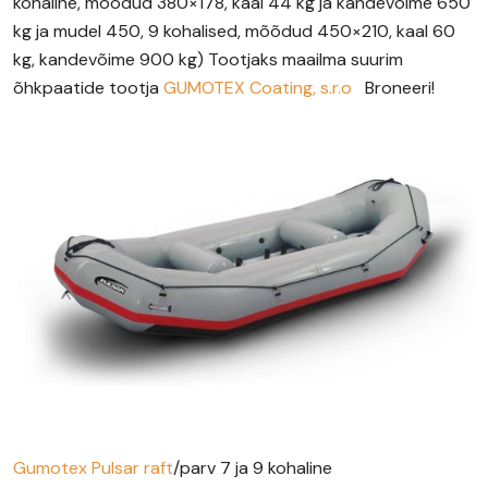
kohaline, mõõdud 380×178, kaal 44 kg ja kandevõime 650
kg ja mudel 450, 9 kohalised, mõõdud 450×210, kaal 60
kg, kandevõime 900 kg) Tootjaks maailma suurim
õhkpaatide tootja
GUMOTEX Coating, s.r.o
Broneeri!
Gumotex Pulsar raft
/parv 7 ja 9 kohaline