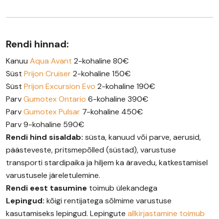
Rendi hinnad:
Kanuu
Aqua Avant
2-kohaline 80€
Süst
Prijon Cruiser
2-kohaline 150€
Süst
Prijon Excursion Evo
2-kohaline 190€
Parv
Gumotex Ontario
6-kohaline 390€
Parv
Gumotex Pulsar
7-kohaline 450€
Parv 9-kohaline 590€
Rendi hind sisaldab:
süsta, kanuud või parve, aerusid,
päästeveste, pritsmepõlled (süstad), varustuse
transporti stardipaika ja hiljem ka äravedu, katkestamisel
varustusele järeletulemine.
Rendi eest tasumine
toimub ülekandega
Lepingud:
kõigi rentijatega sõlmime varustuse
kasutamiseks lepingud. Lepingute
allkirjastamine toimub