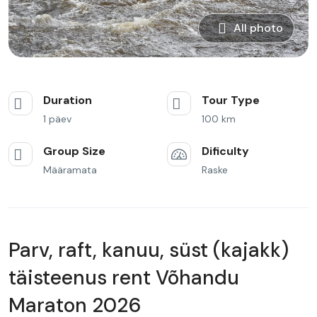
All photo
Duration
Tour Type
1 päev
100 km
Group Size
Dificulty
Määramata
Raske
Parv, raft, kanuu, süst (kajakk)
täisteenus rent Võhandu
Maraton 2026