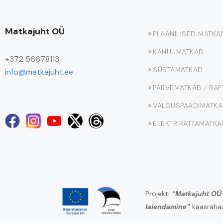
Matkajuht OÜ
PLAANILISED MATKA
KANUUMATKAD
+372 56678113
SÜSTAMATKAD
info@matkajuht.ee
PARVEMATKAD / RAF
VALGUSPAADIMATK
ELEKTRIRATTAMATKA
Projekti
“Matkajuht OÜ 
kaasrahas
laiendamine”