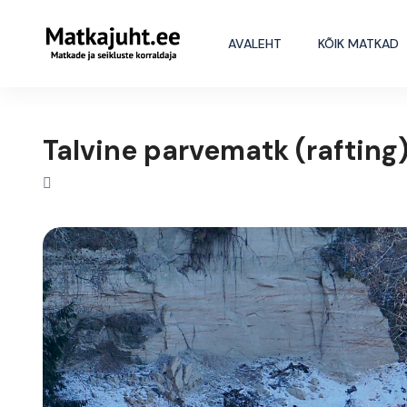
AVALEHT
KÕIK MATKAD
Talvine parvematk (raftin