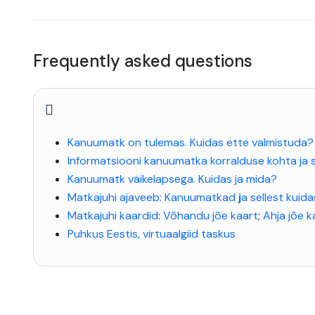
Frequently asked questions
Kanuumatk on tulemas. Kuidas ette valmistuda?
Informatsiooni kanuumatka korralduse kohta ja so
Kanuumatk väikelapsega. Kuidas ja mida?
Matkajuhi ajaveeb: Kanuumatkad
j
a sellest kui
Matkajuhi kaardid
:
Võhandu jõe kaart
;
Ahja jõe k
Puhkus Eestis, virtuaalgiid taskus