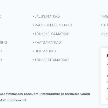
D
JALGSIMATKAD
ME
VALGUSKELGUMATKAD
KO
TÕUKEKELGUMATKAD
KK
TING
RÄÄTSAMATKAD
AD
UISUMATKAD
D
TÕUKERATTAMATKAD
loodusturismi teenuste uuendamine ja teenuste valiku
tab Euroopa Liit.