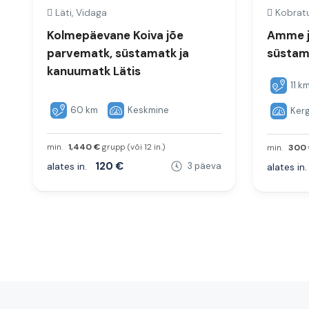
Läti, Vidaga
Kobratu
Kolmepäevane Koiva jõe
Amme j
parvematk, süstamatk ja
süstam
kanuumatk Lätis
11 k
60 km
Keskmine
Kerg
min.
1,440 €
grupp (või 12 in.)
min.
300 
120 €
alates in.
3 päeva
alates in