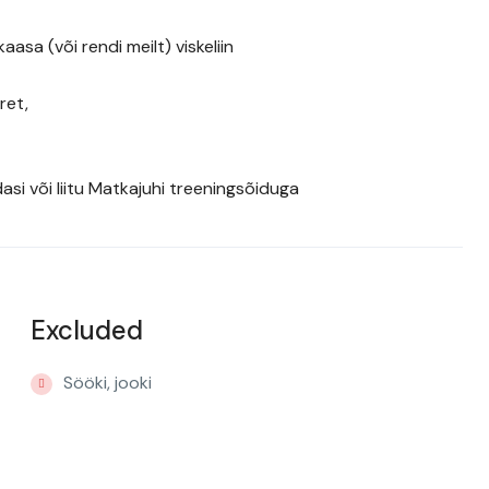
aasa (või rendi meilt) viskeliin
ret,
si või liitu Matkajuhi treeningsõiduga
Excluded
Sööki, jooki