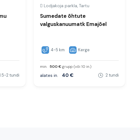
Lodjakoja parkla, Tartu
mmu
Sumedate õhtute
valguskanuumatk Emajõel
4-5 km
Kerge
min.
500 €
grupp (või 10 in.)
40 €
1.5-2 tundi
alates in.
2 tundi