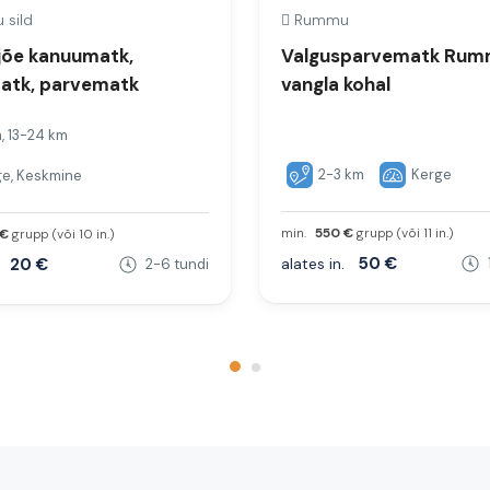
 sild
Rummu
õe kanuumatk,
Valgusparvematk Ru
atk, parvematk
vangla kohal
m, 13-24 km
2-3 km
Kerge
e, Keskmine
min.
550 €
grupp (või 11 in.)
€
grupp (või 10 in.)
50 €
20 €
alates in.
.
2-6 tundi