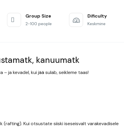
Group Size
Dificulty
2-100 people
Keskmine
süstamatk, kanuumatk
 – ja kevadel, kui jää sulab, seikleme taas!
 (rafting). Kui otsustate siiski iseseisvalt varakevadisele