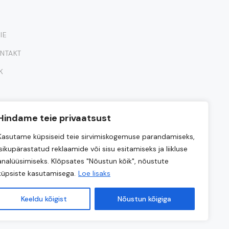
IE
NTAKT
K
Hindame teie privaatsust
Kasutame küpsiseid teie sirvimiskogemuse parandamiseks,
isikupärastatud reklaamide või sisu esitamiseks ja liikluse
analüüsimiseks. Klõpsates "Nõustun kõik", nõustute
küpsiste kasutamisega.
Loe lisaks
Keeldu kõigist
Nõustun kõigiga