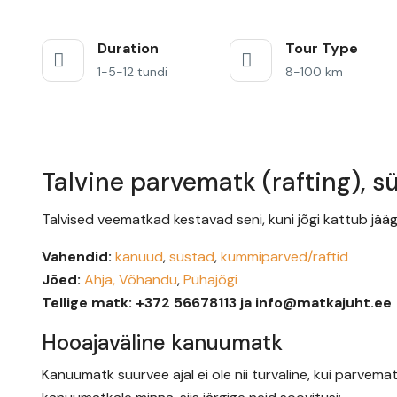
Duration
Tour Type
1-5-12 tundi
8-100 km
Talvine parvematk (rafting), 
Talvised veematkad kestavad seni, kuni jõgi kattub jääga
Vahendid:
kanuud
,
süstad
,
kummiparved/raftid
Jõed:
Ahja,
Võhandu
,
Pühajõgi
Tellige matk:
+372 56678113 ja info@matkajuht.ee
Hooajaväline kanuumatk
Kanuumatk suurvee ajal ei ole nii turvaline, kui parvematk