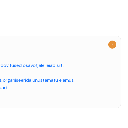
ovitused osavõtjale leiab siit..
das organiseerida unustamatu elamus
aart