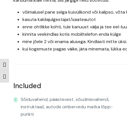
kanuumatkale minna, siis järgige neid soovitusi:
võimalusel pane selga kuivülikond või kalipso, võta k
kasuta kaldajulgestajat/saateautot
enne ohtlikke kohti, tule kanuust välja ja tee eel-luu
kinnita veekindlas kotis mobiiltelefon enda külge
mine jõele 2 või enama alusega. Kindlasti mitte üksi.
kui kogemuste pagas väike, jäta minemata, lükka eda
Toggle High Contrast
Toggle Font size
Included
Sõiduvahend, päästevest, sõudmisvahend,
instruktaaź, autode ümbervedu matka lõpp-
punkti