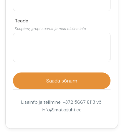
Teade
Kuupäev, grupi suurus ja muu oluline info
Lisainfo ja tellimine: +372 5667 8113 või
info@matkajuht.ee