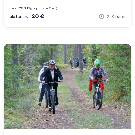
min.
250 €
grupp (või 6 in.)
20 €
alates in.
2-3 tundi