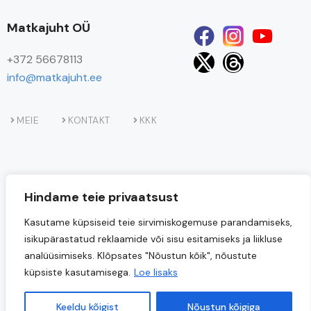
Matkajuht OÜ
+372 56678113
info@matkajuht.ee
MEIE
KONTAKT
KKK
Hindame teie privaatsust
Kasutame küpsiseid teie sirvimiskogemuse parandamiseks,
isikupärastatud reklaamide või sisu esitamiseks ja liikluse
analüüsimiseks. Klõpsates "Nõustun kõik", nõustute
küpsiste kasutamisega.
Loe lisaks
Projekti
“Matkajuht OÜ loodusturismi teenuste uuendamine
kaasrahastab Euroopa Liit.
ja teenuste valiku laiendamine”
Keeldu kõigist
Nõustun kõigiga