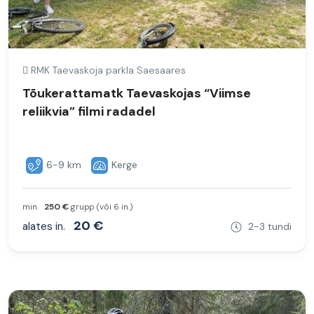
RMK Taevaskoja parkla Saesaares
Tõukerattamatk Taevaskojas “Viimse
reliikvia” filmi radadel
6-9 km
Kerge
min.
250 €
grupp (või 6 in.)
20 €
alates in.
2-3 tundi