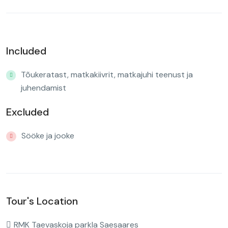
Included
Tõukeratast, matkakiivrit, matkajuhi teenust ja
juhendamist
Excluded
Sööke ja jooke
Tour's Location
RMK Taevaskoja parkla Saesaares