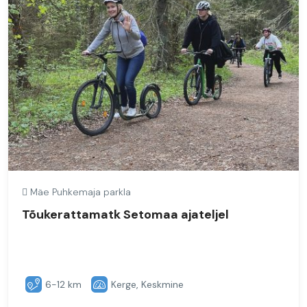
Mäe Puhkemaja parkla
Tõukerattamatk Setomaa ajateljel
6-12 km
Kerge, Keskmine