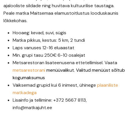
ajalooliste sildade ning huvitava kultuurilise taustaga.
Peale matka Maitsemaa elamustoitlustus looduskaunis
lõkkekohas.
Hooaeg: kevad, suvi, sügis
Matka pikkus, kestus: 5 km, 2 tundi
Laps vanuses 12-16 eluaastat
Min. grupi tasu 250€ 6-10 osalejat
Metsarestoran lisateenusena ettetellimisel. Vaata
metsarestorani
menüüvalikut. Valitud menüüst sõltub
kogumaksumus
Väiksemad grupid kui 6 inimest, ühinege
plaaniliste
matkadega
Lisainfo ja tellimine: +372 5667 8113,
info@matkajuht.ee