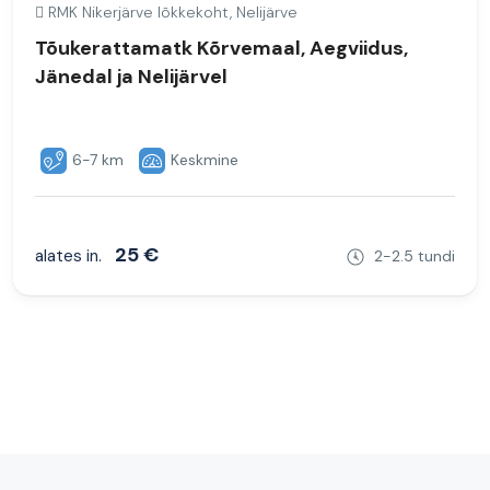
RMK Nikerjärve lõkkekoht, Nelijärve
Tõukerattamatk Kõrvemaal, Aegviidus,
Jänedal ja Nelijärvel
6-7 km
Keskmine
25 €
alates in.
2-2.5 tundi