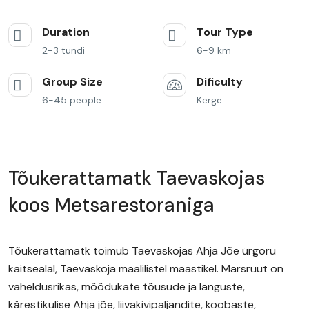
Duration
Tour Type
2-3 tundi
6-9 km
Group Size
Dificulty
6-45 people
Kerge
Tõukerattamatk Taevaskojas
koos Metsarestoraniga
Tõukerattamatk toimub Taevaskojas Ahja Jõe ürgoru
kaitsealal, Taevaskoja maalilistel maastikel. Marsruut on
vaheldusrikas, mõõdukate tõusude ja languste,
kärestikulise Ahja jõe, liivakivipaljandite, koobaste,