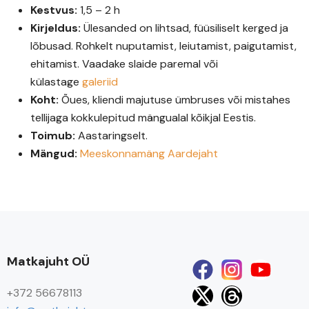
Kestvus:
1,5 – 2 h
Kirjeldus:
Ülesanded on lihtsad, füüsiliselt kerged ja
lõbusad. Rohkelt nuputamist, leiutamist, paigutamist,
ehitamist. Vaadake slaide paremal või
külastage
galeriid
Koht:
Õues, kliendi majutuse ümbruses või mistahes
tellijaga kokkulepitud mängualal kõikjal Eestis.
Toimub:
Aastaringselt.
Mängud:
Meeskonnamäng Aardejaht
Matkajuht OÜ
+372 56678113