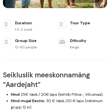
Duration
Tour Type
1.5-2 tundi
-
Group Size
Dificulty
12-80 people
Kerge
Seikluslik meeskonnamäng
“Aardejaht”
Hind
25€ täisk./ 20€ laps (kehtib Põlva-, Võrumaa).
Hind mujal Eestis:
30 € täisk./20 € laps (miinimum
grupp 12 in)