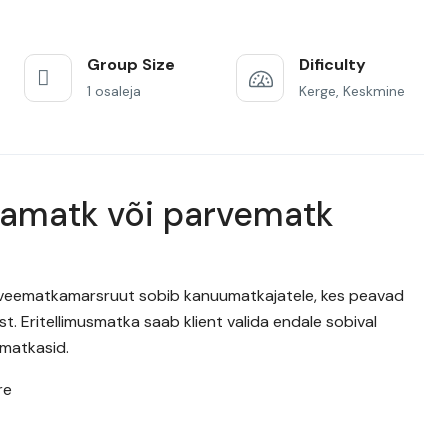
Group Size
Dificulty
1 osaleja
Kerge, Keskmine
tamatk või parvematk
lik veematkamarsruut sobib kanuumatkajatele, kes peavad
t. Eritellimusmatka saab klient valida endale sobival
 matkasid.
re