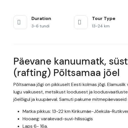
Duration
Tour Type
3-6 tundi
13-24 km
Päevane kanuumatk, süs
(rafting) Põltsamaa jõel
Põltsamaa jõgi on pikkuselt Eesti kolmas jõgi. Elamus
lugu vaikusest, metsikust loodusest ja loodusvaatlustes
jõelõigul ja kuupäeval. Samuti pakume mitmepäevaseid
Matka pikkus: 13-22 km Kirikumäe-Jõeküla-Rutikve
Hooaeg: varakevad-suvi-hilissügis
Laps 6- 16a.