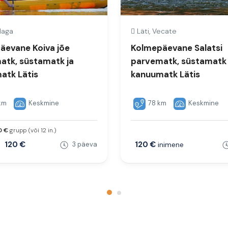
daga
Läti, Vecate
äevane Koiva jõe
Kolmepäevane Salatsi
atk, süstamatk ja
parvematk, süstamatk 
atk Lätis
kanuumatk Lätis
km
Keskmine
78 km
Keskmine
0 €
grupp (või 12 in.)
120 €
120 €
.
3 päeva
inimene