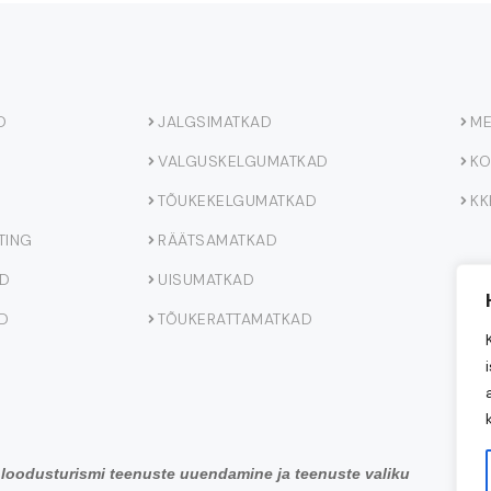
D
JALGSIMATKAD
ME
VALGUSKELGUMATKAD
KO
TÕUKEKELGUMATKAD
KK
TING
RÄÄTSAMATKAD
AD
UISUMATKAD
D
TÕUKERATTAMATKAD
loodusturismi teenuste uuendamine ja teenuste valiku