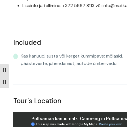
Lisainfo ja tellimine: +372 5667 8113 või
info@matka
Included
Kas kanuud, süsta või kerget kummipave; mõlasid,
päästeveste, juhendamist, autode ümbervedu
Toggle High Contrast
Toggle Font size
Tour's Location