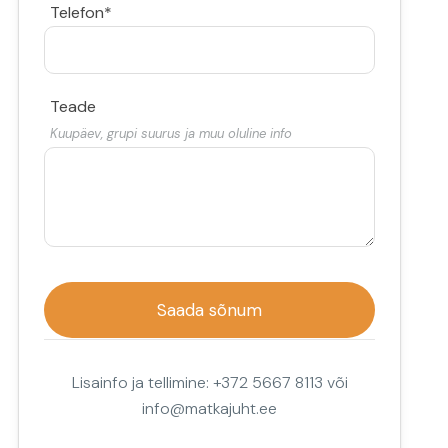
Telefon*
Teade
Kuupäev, grupi suurus ja muu oluline info
Lisainfo ja tellimine: +372 5667 8113 või
info@matkajuht.ee