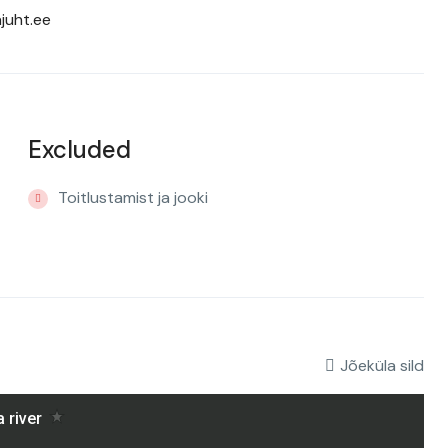
juht.ee
Excluded
Toitlustamist ja jooki
Jõeküla sild