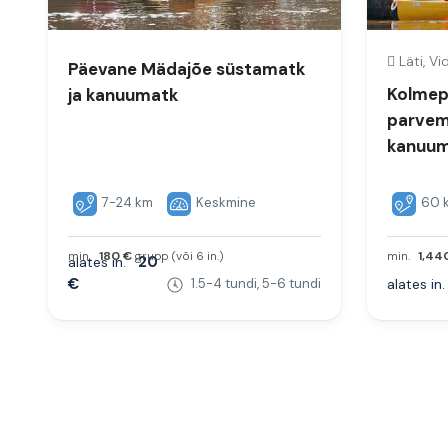
Läti, Vi
Päevane Mädajõe süstamatk
Kolmep
ja kanuumatk
parvem
kanuum
7-24 km
Keskmine
60 
min.
180 €
grupp (või 6 in.)
min.
1,44
20
alates in.
€
1.5-4 tundi, 5-6 tundi
alates in