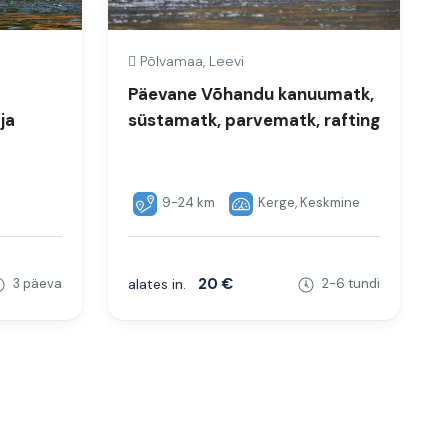
Põlvamaa, Leevi
Päevane Võhandu kanuumatk,
ja
süstamatk, parvematk, rafting
9-24 km
Kerge, Keskmine
20 €
3 päeva
alates in.
2-6 tundi