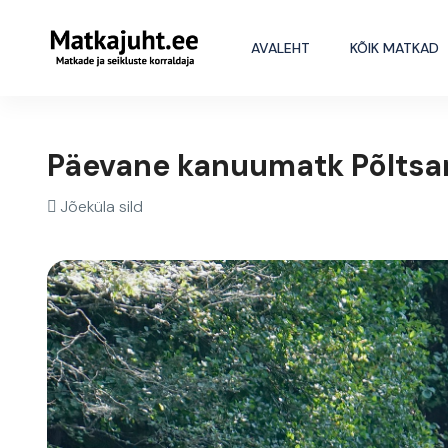
AVALEHT
KÕIK MATKAD
Päevane kanuumatk Põltsa
Jõeküla sild