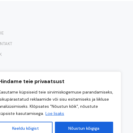
IE
NTAKT
K
Hindame teie privaatsust
Kasutame küpsiseid teie sirvimiskogemuse parandamiseks,
isikupärastatud reklaamide või sisu esitamiseks ja liikluse
analüüsimiseks. Klõpsates "Nõustun kõik", nõustute
küpsiste kasutamisega.
Loe lisaks
Keeldu kõigist
Nõustun kõigiga