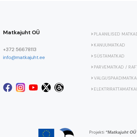
Matkajuht OÜ
PLAANILISED MATKA
KANUUMATKAD
+372 56678113
SÜSTAMATKAD
info@matkajuht.ee
PARVEMATKAD / RAF
VALGUSPAADIMATK
ELEKTRIRATTAMATKA
Projekti
“Matkajuht OÜ 