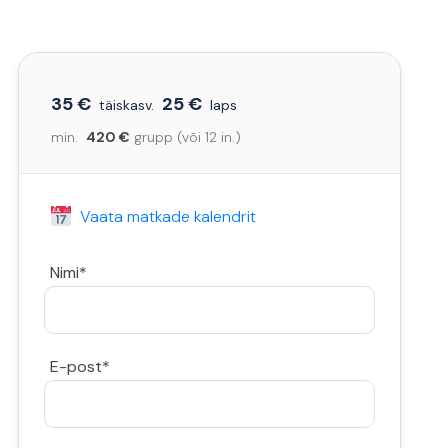
35 €
25 €
täiskasv.
laps
min.
420 €
grupp (või 12 in.)
Vaata matkade kalendrit
Nimi*
E-post*