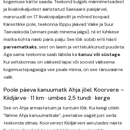
kogemuse kätte saada. Teekond kulgeb männimetsadest
ja liivakivikaljudest ääristatud Saesaare paisjärvel,
marsruudil on 17 liivakivipaljandit ja mõned koopad.
Kärestikke pole, teekonna lõppu jäävad Väike ja Suur
Taevaskoda (sinnani peab minema jalgsi), nii et lühikese
matka kohta näeb päris palju. See lõik sobib eriti hästi
parvematkaks
, sest on laiem ja vettekukkunud puudeta.
Aga sama teekonna saab läbida ka
kanuu või süstaga
.
Kui seltskonnas on väikseid lapsi või soovid väiksema
kogemustepagasiga vee peale minna, on see tänuväärne
valik.
Poole päeva kanuumatk Ahja jõel. Koorvere –
Kiidjärve · 11 km · umbes 2,5 tundi · kerge
See on Ahja armastatuim ja tuntuim lõik. Kui keegi ütleb
“lähme Ahja kanuumatkale”, peetakse sageli just seda
teekonda silmas. Koorverest Kiidjärveni aerutades näete