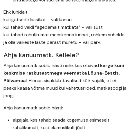
Ehk lühidalt:
kui igatsed klassikat – vali kanuu;
kui tahad veidi “ägedamalt matkata” – vali süst;
kui tahad rahulikumat meeskonnatunnet, rohkem suhelda
ja olla väikeste laste pärast muretu – vali parv.
Ahja kanuumatk. Kellele?
Ahja kanuumatk sobib hästi neile, kes otsivad
kerge kuni
keskmise raskusastmega veematka Lõuna-Eestis,
Põlvamaal
. Hinnas sisaldub tavaliselt kõik vajalik, et ei
peaks kaasa võtma muud kui vahetusriided, matkasöögi ja
joogi.
Ahja kanuumatk sobib hästi:
algajale, kes tahab saada kogemuse esimeselt
rahulikumalt, kuid elamuslikult jõelt