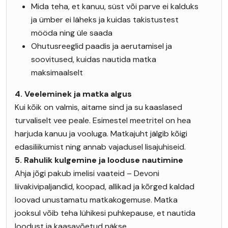
Mida teha, et kanuu, süst või parve ei kalduks
ja ümber ei läheks ja kuidas takistustest
mööda ning üle saada
Ohutusreeglid paadis ja aerutamisel ja
soovitused, kuidas nautida matka
maksimaalselt
4. Veeleminek ja matka algus
Kui kõik on valmis, aitame sind ja su kaaslased
turvaliselt vee peale. Esimestel meetritel on hea
harjuda kanuu ja vooluga. Matkajuht jälgib kõigi
edasiliikumist ning annab vajadusel lisajuhiseid.
5. Rahulik kulgemine ja looduse nautimine
Ahja jõgi pakub imelisi vaateid – Devoni
liivakivipaljandid, koopad, allikad ja kõrged kaldad
loovad unustamatu matkakogemuse. Matka
jooksul võib teha lühikesi puhkepause, et nautida
loodust ja kaasavõetud näkse.