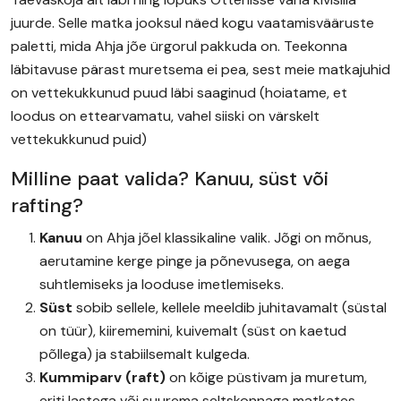
juurde. Selle matka jooksul näed kogu vaatamisvääruste
paletti, mida Ahja jõe ürgorul pakkuda on. Teekonna
läbitavuse pärast muretsema ei pea, sest meie matkajuhid
on vettekukkunud puud läbi saaginud (hoiatame, et
loodus on ettearvamatu, vahel siiski on värskelt
vettekukkunud puid)
Milline paat valida? Kanuu, süst või
rafting?
Kanuu
on Ahja jõel klassikaline valik. Jõgi on mõnus,
aerutamine kerge pinge ja põnevusega, on aega
suhtlemiseks ja looduse imetlemiseks.
Süst
sobib sellele, kellele meeldib juhitavamalt (süstal
on tüür), kiirememini, kuivemalt (süst on kaetud
põllega) ja stabiilsemalt kulgeda.
Kummiparv (raft)
on kõige püstivam ja muretum,
eriti lastega või suurema seltskonnaga matkates.