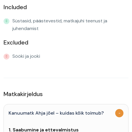
Included
Süstasid, päästevestid, matkajuhi teenust ja
juhendamist
Excluded
Sööki ja jooki
Matkakirjeldus
Kanuumatk Ahja jõel – kuidas kõik toimub?
1. Saabumine ja ettevalmistus