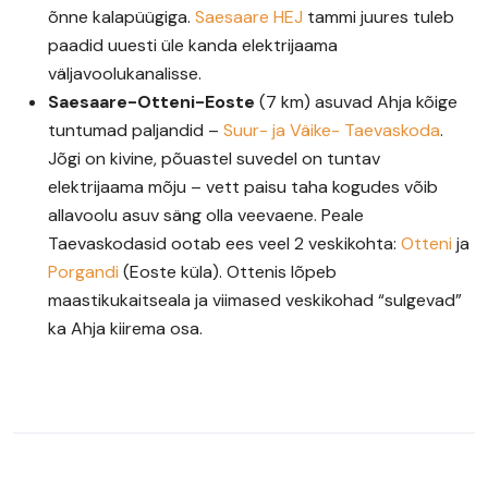
õnne kalapüügiga.
Saesaare HEJ
tammi juures tuleb
paadid uuesti üle kanda elektrijaama
väljavoolukanalisse.
Saesaare-Otteni-Eoste
(7 km) asuvad Ahja kõige
tuntumad paljandid –
Suur- ja Väike- Taevaskoda
.
Jõgi on kivine, põuastel suvedel on tuntav
elektrijaama mõju – vett paisu taha kogudes võib
allavoolu asuv säng olla veevaene. Peale
Taevaskodasid ootab ees veel 2 veskikohta:
Otteni
ja
Porgandi
(Eoste küla). Ottenis lõpeb
maastikukaitseala ja viimased veskikohad “sulgevad”
ka Ahja kiirema osa.