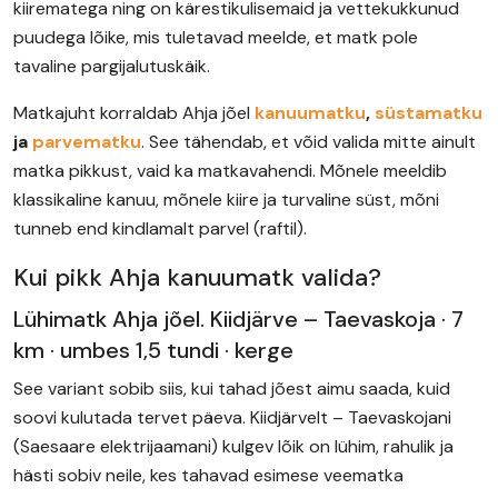
kiirematega ning on kärestikulisemaid ja vettekukkunud
puudega lõike, mis tuletavad meelde, et matk pole
tavaline pargijalutuskäik.
Matkajuht korraldab Ahja jõel
kanuumatku
,
süstamatku
ja
parvematku
. See tähendab, et võid valida mitte ainult
matka pikkust, vaid ka matkavahendi. Mõnele meeldib
klassikaline kanuu, mõnele kiire ja turvaline süst, mõni
tunneb end kindlamalt parvel (raftil).
Kui pikk Ahja kanuumatk valida?
Lühimatk Ahja jõel. Kiidjärve – Taevaskoja · 7
km · umbes 1,5 tundi · kerge
See variant sobib siis, kui tahad jõest aimu saada, kuid
soovi kulutada tervet päeva. Kiidjärvelt – Taevaskojani
(Saesaare elektrijaamani) kulgev lõik on lühim, rahulik ja
hästi sobiv neile, kes tahavad esimese veematka