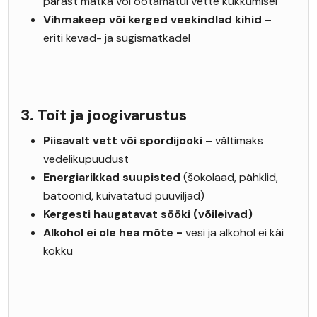
pärast matka või ootamatul vette kukkumisel
Vihmakeep või kerged veekindlad kihid
–
eriti kevad- ja sügismatkadel
3. Toit ja joogivarustus
Piisavalt vett või spordijooki
– vältimaks
vedelikupuudust
Energiarikkad suupisted
(šokolaad, pähklid,
batoonid, kuivatatud puuviljad)
Kergesti haugatavat sööki (võileivad)
Alkohol ei ole hea mõte -
vesi ja alkohol ei käi
kokku