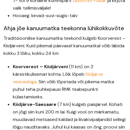
7- või 9 kohaline kummiparv
Gumotex Pulsar
ja kirjuta
valik tellimisväljale!
Hooaeg: kevad-suvi-sügis-talv
Ahja jõe kanuumatka teekonna lühikokkuvõte
Traditsioonilise kanuumatka teekond kulgeb Koorverest –
Kiidjärveni. Kuid pikemal päevasel kanuumatkal võib läbida
kokku 3 lõiku, kokku 24 km
Koorverest – Kiidjärveni
(11 km) on 3
kärestikulisemat kohta. Lõik lõpeb
Kiidjärve
vesiveskiga
. Siin võib lõpetada või pikema matka
puhul teha puhkepausi RMK teabepunkti
külastamiseks.
Kiidjärve-Saesaare
(7 km) kulgeb paisjärvel. Kohati
on jõgi siin kuni 200 m lai. Kuigi vool on märkamatu,
muudavad metsased kaldad ja liivakivipaljandid sellegi
lõigu nauditavaks. Juhul kui kaasas on õng, proovi siin