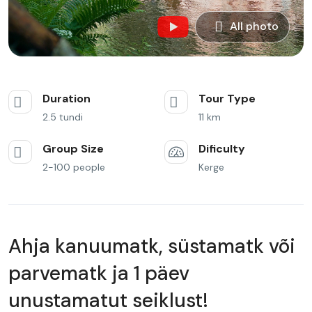
All photo
Duration
Tour Type
2.5 tundi
11 km
Group Size
Dificulty
2-100 people
Kerge
Ahja kanuumatk, süstamatk või
parvematk ja 1 päev
unustamatut seiklust!