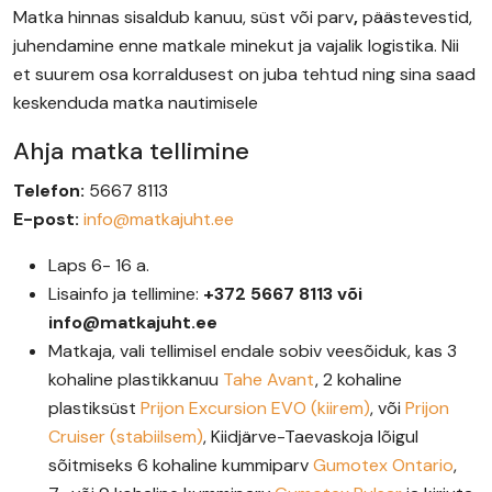
Matka hinnas sisaldub kanuu, süst või parv
,
päästevestid,
juhendamine enne matkale minekut ja vajalik logistika. Nii
et suurem osa korraldusest on juba tehtud ning sina saad
keskenduda matka nautimisele
Ahja matka tellimine
Telefon:
5667 8113
E-post:
info@matkajuht.ee
Laps 6- 16 a.
Lisainfo ja tellimine:
+372 5667 8113 või
info@matkajuht.ee
Matkaja, vali tellimisel endale sobiv veesõiduk, kas 3
kohaline plastikkanuu
Tahe Avant
, 2 kohaline
plastiksüst
Prijon Excursion EVO (kiirem)
, või
Prijon
Cruiser (stabiilsem)
, Kiidjärve-Taevaskoja lõigul
sõitmiseks 6 kohaline kummiparv
Gumotex Ontario
,