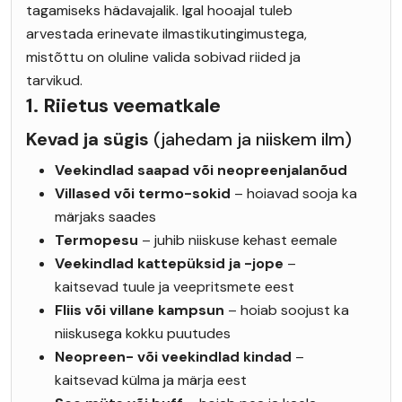
tagamiseks hädavajalik. Igal hooajal tuleb
arvestada erinevate ilmastikutingimustega,
mistõttu on oluline valida sobivad riided ja
tarvikud.
1. Riietus veematkale
Kevad ja sügis
(jahedam ja niiskem ilm)
Veekindlad saapad või neopreenjalanõud
Villased või termo-sokid
– hoiavad sooja ka
märjaks saades
Termopesu
– juhib niiskuse kehast eemale
Veekindlad kattepüksid ja -jope
–
kaitsevad tuule ja veepritsmete eest
Fliis või villane kampsun
– hoiab soojust ka
niiskusega kokku puutudes
Neopreen- või veekindlad kindad
–
kaitsevad külma ja märja eest