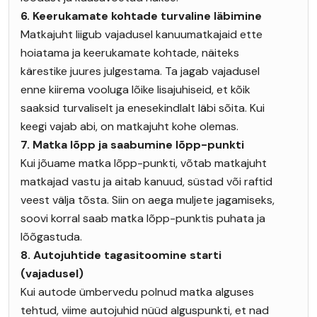
6. Keerukamate kohtade turvaline läbimine
Matkajuht liigub vajadusel kanuumatkajaid ette
hoiatama ja keerukamate kohtade, näiteks
kärestike juures julgestama. Ta jagab vajadusel
enne kiirema vooluga lõike lisajuhiseid, et kõik
saaksid turvaliselt ja enesekindlalt läbi sõita. Kui
keegi vajab abi, on matkajuht kohe olemas.
7. Matka lõpp ja saabumine lõpp-punkti
Kui jõuame matka lõpp-punkti, võtab matkajuht
matkajad vastu ja aitab kanuud, süstad või raftid
veest välja tõsta. Siin on aega muljete jagamiseks,
soovi korral saab matka lõpp-punktis puhata ja
lõõgastuda.
8. Autojuhtide tagasitoomine starti
(vajadusel)
Kui autode ümbervedu polnud matka alguses
tehtud, viime autojuhid nüüd alguspunkti, et nad