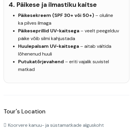
4. Päikese ja ilmastiku kaitse
Päikesekreem (SPF 30+ või 50+)
– oluline
ka pilves ilmaga
Päikeseprillid UV-kaitsega
– veelt peegelduv
päike võib silmi kahjustada
Huulepalsam UV-kaitsega
– aitab vältida
lõhenenud huuli
Putukatõrjevahend
– eriti vajalik suvistel
matkad
Tour's Location
Koorvere kanuu- ja süstamatkade alguskoht