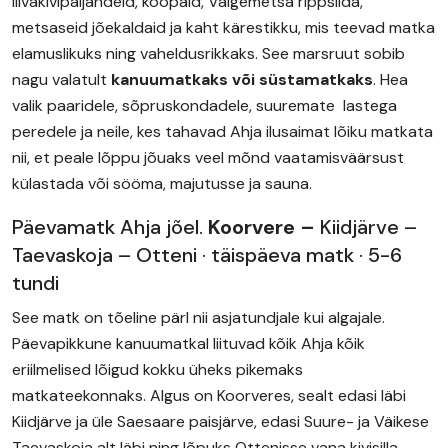
liivakivipaljandeid, koopaid, Valgemetsa rippsilda,
metsaseid jõekaldaid ja kaht kärestikku, mis teevad matka
elamuslikuks ning vaheldusrikkaks. See marsruut sobib
nagu valatult
kanuumatkaks või süstamatkaks
. Hea
valik paaridele, sõpruskondadele, suuremate lastega
peredele ja neile, kes tahavad Ahja ilusaimat lõiku matkata
nii, et peale lõppu jõuaks veel mõnd vaatamisväärsust
külastada või sööma, majutusse ja sauna.
Päevamatk Ahja jõel.
Koorvere –
Kiidjärve –
Taevaskoja – Otteni · täispäeva matk · 5-6
tundi
See matk on tõeline pärl nii asjatundjale kui algajale.
Päevapikkune kanuumatkal liituvad kõik Ahja kõik
eriilmelised lõigud kokku üheks pikemaks
matkateekonnaks. Algus on Koorveres, sealt edasi läbi
Kiidjärve ja üle Saesaare paisjärve, edasi Suure- ja Väikese
Taevaskoja alt läbi ning lõpuks Ottenisse vana kivisilla