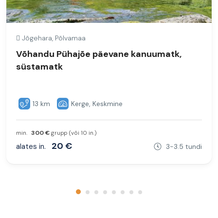
Jõgehara, Põlvamaa
Võhandu Pühajõe päevane kanuumatk,
süstamatk
13 km
Kerge, Keskmine
min.
300 €
grupp (või 10 in.)
20 €
alates in.
3-3.5 tundi