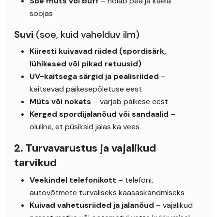
Soe müts või buff
– hoiab pea ja kaela
soojas
Suvi
(soe, kuid vahelduv ilm)
Kiiresti kuivavad riided (spordisärk,
lühikesed või pikad retuusid)
UV-kaitsega särgid ja pealisriided
–
kaitsevad päikesepõletuse eest
Müts või nokats
– varjab päikese eest
Kerged spordijalanõud või sandaalid
–
oluline, et püsiksid jalas ka vees
2. Turvavarustus ja vajalikud
tarvikud
Veekindel telefonikott
– telefoni,
autovõtmete turvaliseks kaasaskandmiseks
Kuivad vahetusriided ja jalanõud
– vajalikud