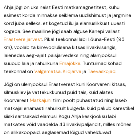
Ahja jõgi on üks neist Eesti matkamagnetitest, kuhu
esimest korda minnakse seiklema uudishimust ja järgmine
kord juba selleks, et kogetud ilu ja elamuslikkust uuesti
kogeda. See maaliline jõgi saab alguse Kanepi vallast
Erastvere järvest
. Pikal teekonnal läbi Lõuna-Eesti (95
km), voolab ta kiirevoolulisena kitsas liivakivisängis,
laienedes aeg-ajalt paisjärvedeks ning alamjooksul
suubub laia ja rahulikuna
Emajõkke
. Tuntuimad kohad
teekonnal on
Valgemetsa
,
Kiidjärve
ja
Taevaskojad
.
Jõgi on ülemjooksul Erastverest kuni Koorvereni kitsas,
silmusklev ja vettekukkunud puid täis, kuid alates
Koorverest
Matkajuhi
tiimi poolt puhastatud ning laseb
matkajal enamasti rahulikult kulgeda, kuid pakub kärestikel
siiski särtsakaid elamusi. Kogu Ahja keskjooksu läbi
matkates võid vaadelda 43 liivakivipaljandit, milles mõnes
on allikakoopaid, aeglasemad lõigud vahelduvad