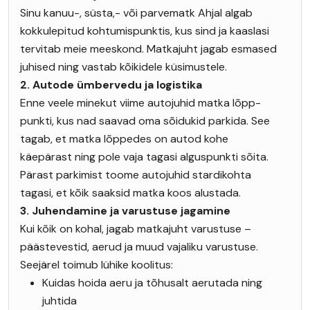
Sinu kanuu-, süsta,- või parvematk Ahjal algab
kokkulepitud kohtumispunktis, kus sind ja kaaslasi
tervitab meie meeskond. Matkajuht jagab esmased
juhised ning vastab kõikidele küsimustele.
2. Autode ümbervedu ja logistika
Enne veele minekut viime autojuhid matka lõpp-
punkti, kus nad saavad oma sõidukid parkida. See
tagab, et matka lõppedes on autod kohe
käepärast ning pole vaja tagasi alguspunkti sõita.
Pärast parkimist toome autojuhid stardikohta
tagasi, et kõik saaksid matka koos alustada.
3. Juhendamine ja varustuse jagamine
Kui kõik on kohal, jagab matkajuht varustuse –
päästevestid, aerud ja muud vajaliku varustuse.
Seejärel toimub lühike koolitus:
Kuidas hoida aeru ja tõhusalt aerutada ning
juhtida