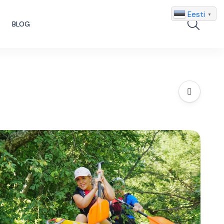
Eesti
▼
Search
BLOG