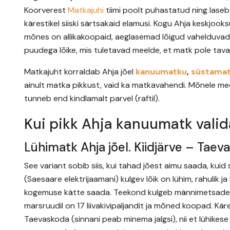
Koorverest
Matkajuhi
tiimi poolt puhastatud ning laseb
kärestikel siiski särtsakaid elamusi. Kogu Ahja keskjooks
mõnes on allikakoopaid, aeglasemad lõigud vahelduvad 
puudega lõike, mis tuletavad meelde, et matk pole taval
Matkajuht korraldab Ahja jõel
kanuumatku
,
süstama
ainult matka pikkust, vaid ka matkavahendi. Mõnele meeld
tunneb end kindlamalt parvel (raftil).
Kui pikk Ahja kanuumatk vali
Lühimatk Ahja jõel. Kiidjärve – Taeva
See variant sobib siis, kui tahad jõest aimu saada, kuid
(Saesaare elektrijaamani) kulgev lõik on lühim, rahulik 
kogemuse kätte saada. Teekond kulgeb männimetsadest ja
marsruudil on 17 liivakivipaljandit ja mõned koopad. Kär
Taevaskoda (sinnani peab minema jalgsi), nii et lühikese 