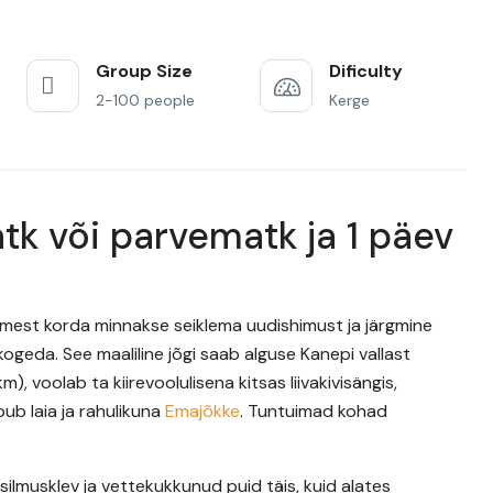
Group Size
Dificulty
2-100 people
Kerge
k või parvematk ja 1 päev
imest korda minnakse seiklema uudishimust ja järgmine
 kogeda. See maaliline jõgi saab alguse Kanepi vallast
m), voolab ta kiirevoolulisena kitsas liivakivisängis,
ub laia ja rahulikuna
Emajõkke
. Tuntuimad kohad
silmusklev ja vettekukkunud puid täis, kuid alates