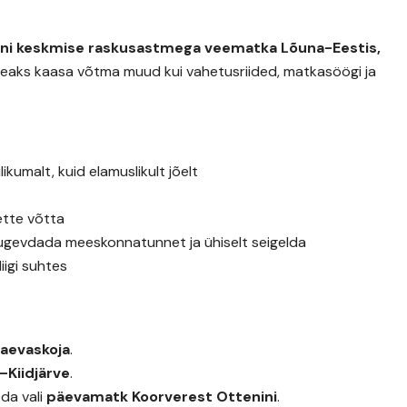
uni keskmise raskusastmega veematka Lõuna-Eestis,
 ei peaks kaasa võtma muud kui vahetusriided, matkasöögi ja
kumalt, kuid elamuslikult jõelt
ette võtta
 tugevdada meeskonnatunnet ja ühiselt seigelda
liigi suhtes
Taevaskoja
.
–Kiidjärve
.
da vali
päevamatk Koorverest Ottenini
.