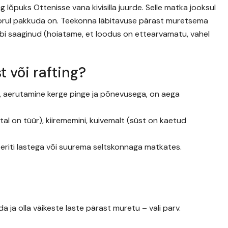
ng lõpuks Ottenisse vana kivisilla juurde. Selle matka jooksul
gorul pakkuda on. Teekonna läbitavuse pärast muretsema
bi saaginud (hoiatame, et loodus on ettearvamatu, vahel
t või rafting?
us, aerutamine kerge pinge ja põnevusega, on aega
stal on tüür), kiirememini, kuivemalt (süst on kaetud
eriti lastega või suurema seltskonnaga matkates.
ja olla väikeste laste pärast muretu – vali parv.