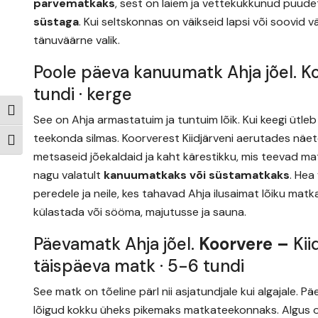
parvematkaks
, sest on laiem ja vettekukkunud puud
süstaga
. Kui seltskonnas on väikseid lapsi või soovi
tänuväärne valik.
Poole päeva kanuumatk Ahja jõel. Koo
tundi · kerge
Toggle High Contrast
See on Ahja armastatuim ja tuntuim lõik. Kui keegi ütle
teekonda silmas. Koorverest Kiidjärveni aerutades näete 
Toggle Font size
metsaseid jõekaldaid ja kaht kärestikku, mis teevad ma
nagu valatult
kanuumatkaks või süstamatkaks
. Hea
peredele ja neile, kes tahavad Ahja ilusaimat lõiku mat
külastada või sööma, majutusse ja sauna.
Päevamatk Ahja jõel.
Koorvere –
Kii
täispäeva matk · 5-6 tundi
See matk on tõeline pärl nii asjatundjale kui algajale. P
lõigud kokku üheks pikemaks matkateekonnaks. Algus on 