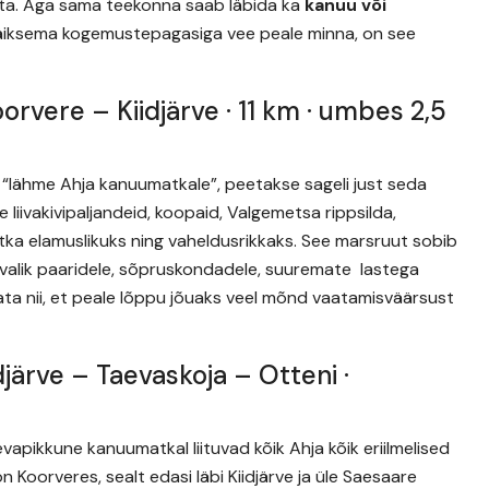
eta. Aga sama teekonna saab läbida ka
kanuu või
d väiksema kogemustepagasiga vee peale minna, on see
rvere – Kiidjärve · 11 km · umbes 2,5
b “lähme Ahja kanuumatkale”, peetakse sageli just seda
liivakivipaljandeid, koopaid, Valgemetsa rippsilda,
tka elamuslikuks ning vaheldusrikkaks. See marsruut sobib
 valik paaridele, sõpruskondadele, suuremate lastega
kata nii, et peale lõppu jõuaks veel mõnd vaatamisväärsust
djärve – Taevaskoja – Otteni ·
äevapikkune kanuumatkal liituvad kõik Ahja kõik eriilmelised
Koorveres, sealt edasi läbi Kiidjärve ja üle Saesaare