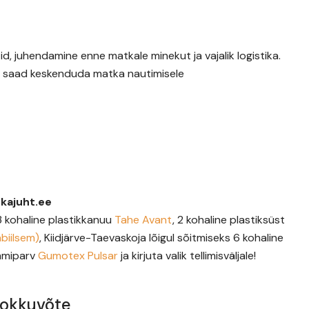
d, juhendamine enne matkale minekut ja vajalik logistika.
na saad keskenduda matka nautimisele
kajuht.ee
 3 kohaline plastikkanuu
Tahe Avant
, 2 kohaline plastiksüst
abiilsem)
, Kiidjärve-Taevaskoja lõigul sõitmiseks 6 kohaline
ummiparv
Gumotex Pulsar
ja kirjuta valik tellimisväljale!
kokkuvõte