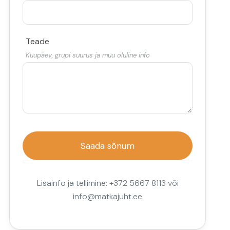
Teade
Kuupäev, grupi suurus ja muu oluline info
Lisainfo ja tellimine: +372 5667 8113 või
info@matkajuht.ee