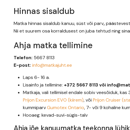
Hinnas sisaldub
Matka hinnas sisaldub kanuu, süst või parv
,
päästevesti
Nii et suurem osa korraldusest on juba tehtud ning si
Ahja matka tellimine
Telefon:
5667 8113
E-post:
info@matkajuht.ee
Laps 6- 16 a.
Lisainfo ja tellimine:
+372 5667 8113 või info@mat
Matkaja, vali tellimisel endale sobiv veesõiduk, kas
Prijon Excursion EVO (kiirem)
, või
Prijon Cruiser (st
kummiparv
Gumotex Ontario
, 7- või 9 kohaline k
Hooaeg: kevad-suvi-sügis-talv
Ahja jõe kanuumatka teekonna lühi