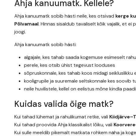
Ahja kanuumatk. Kellele?
Ahja kanuumatk sobib hästi neile, kes otsivad
kerge k
Põlvamaal
. Hinnas sisaldub tavaliselt kõik vajalik, et
joogi.
Ahja kanuumatk sobib hästi:
algajale, kes tahab saada kogemuse esimeselt rahuli
perele, kes otsib ühist tegevust looduses
sõpruskonnale, kes tahab koos midagi seikluslikku 
kooligrupile ja suuremale seltskonnale kes soovib
neile huvilistele, kellel on eelistus mõne kindla paadi
Kuidas valida õige matk?
Kui tahad lühemat ja rahulikumat retke, vali
Kiidjärve–
Kui tahad proovida Ahja klassikalist lõiku, vali
Koorvere
Kui sulle meeldib pikemalt matkata rohkem näha ja koge