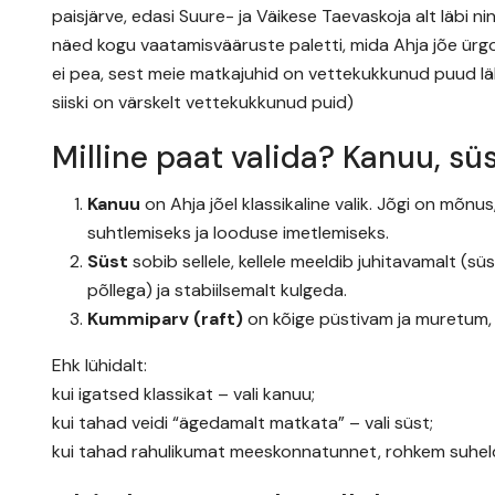
paisjärve, edasi Suure- ja Väikese Taevaskoja alt läbi ni
näed kogu vaatamisvääruste paletti, mida Ahja jõe ür
ei pea, sest meie matkajuhid on vettekukkunud puud lä
siiski on värskelt vettekukkunud puid)
Milline paat valida? Kanuu, süs
Kanuu
on Ahja jõel klassikaline valik. Jõgi on mõn
suhtlemiseks ja looduse imetlemiseks.
Süst
sobib sellele, kellele meeldib juhitavamalt (sü
põllega) ja stabiilsemalt kulgeda.
Kummiparv (raft)
on kõige püstivam ja muretum, 
Ehk lühidalt:
kui igatsed klassikat – vali kanuu;
kui tahad veidi “ägedamalt matkata” – vali süst;
kui tahad rahulikumat meeskonnatunnet, rohkem suhelda 