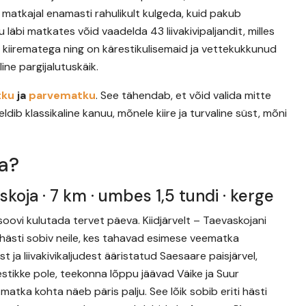
 matkajal enamasti rahulikult kulgeda, kuid pakub
u läbi matkates võid vaadelda 43 liivakivipaljandit, milles
kiirematega ning on kärestikulisemaid ja vettekukkunud
ine pargijalutuskäik.
tku
ja
parvematku
. See tähendab, et võid valida mitte
ib klassikaline kanuu, mõnele kiire ja turvaline süst, mõni
da?
skoja · 7 km · umbes 1,5 tundi · kerge
 soovi kulutada tervet päeva. Kiidjärvelt – Taevaskojani
ja hästi sobiv neile, kes tahavad esimese veematka
 liivakivikaljudest ääristatud Saesaare paisjärvel,
estikke pole, teekonna lõppu jäävad Väike ja Suur
matka kohta näeb päris palju. See lõik sobib eriti hästi