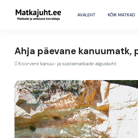
AVALEHT
KÕIK MATKAD
Ahja päevane kanuumatk, 
Koorvere kanuu- ja süstamatkade alguskoht