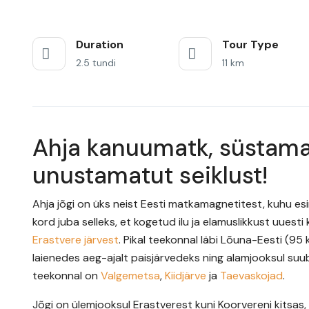
Duration
Tour Type
2.5 tundi
11 km
Ahja kanuumatk, süstamat
unustamatut seiklust!
Ahja jõgi on üks neist Eesti matkamagnetitest, kuhu es
kord juba selleks, et kogetud ilu ja elamuslikkust uuesti
Erastvere järvest
. Pikal teekonnal läbi Lõuna-Eesti (95 k
laienedes aeg-ajalt paisjärvedeks ning alamjooksul suub
teekonnal on
Valgemetsa
,
Kiidjärve
ja
Taevaskojad
.
Jõgi on ülemjooksul Erastverest kuni Koorvereni kitsas, 