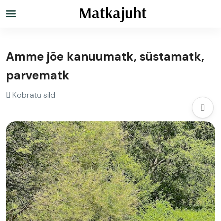
Amme jõe kanuumatk, süstamatk,
parvematk
Kobratu sild