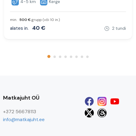
4-5 km
Kerge
min.
500 €
grupp (või 10 in.)
40 €
alates in.
2 tundi
Matkajuht OÜ
+372 56678113
info@matkajuht.ee