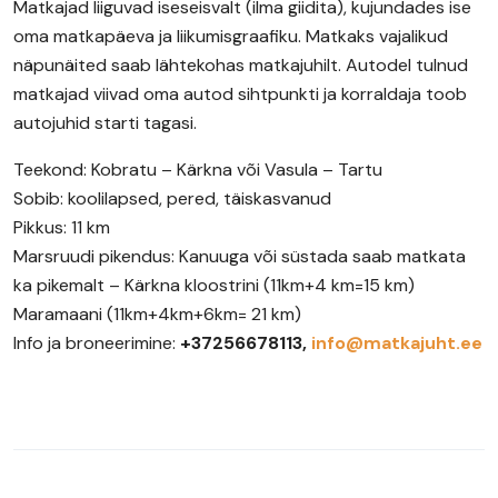
Matkajad liiguvad iseseisvalt (ilma giidita), kujundades ise
oma matkapäeva ja liikumisgraafiku. Matkaks vajalikud
näpunäited saab lähtekohas matkajuhilt. Autodel tulnud
matkajad viivad oma autod sihtpunkti ja korraldaja toob
autojuhid starti tagasi.
Teekond: Kobratu – Kärkna või Vasula – Tartu
Sobib: koolilapsed, pered, täiskasvanud
Pikkus: 11 km
Marsruudi pikendus: Kanuuga või süstada saab matkata
ka pikemalt – Kärkna kloostrini (11km+4 km=15 km)
Maramaani (11km+4km+6km= 21 km)
Info ja broneerimine:
+37256678113,
info@matkajuht.ee