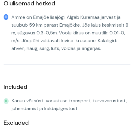
Olulisemad hetked
Amme on Emajõe lisajõgi. Algab Kuremaa järvest ja
suubub 59 km pärast Emajõkke. Jõe laius keskmiselt 8
m, sügavus 0,3-0,5m. Voolu kiirus on muutlik: 0,01-0,
m/s. Jõepõhi valdavalt kivine-kruusane. Kalaliigid:
ahven, haug, särg, luts, võldas ja angerjas.
Included
Kanuu või süst, varustuse transport, turvavarustust,
juhendamist ja kaldajulgestust
Excluded