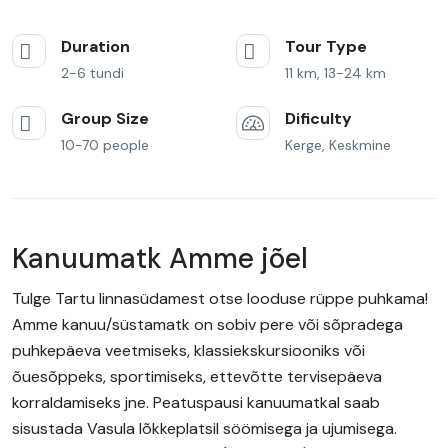
Duration
Tour Type
2-6 tundi
11 km, 13-24 km
Group Size
Dificulty
10-70 people
Kerge, Keskmine
Kanuumatk Amme jõel
Tulge Tartu linnasüdamest otse looduse rüppe puhkama!
Amme kanuu/süstamatk on sobiv pere või sõpradega
puhkepäeva veetmiseks, klassiekskursiooniks või
õuesõppeks, sportimiseks, ettevõtte tervisepäeva
korraldamiseks jne. Peatuspausi kanuumatkal saab
sisustada Vasula lõkkeplatsil söömisega ja ujumisega.