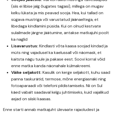
(siis ei libise jalg õugates tagasi), millega on mugav
kelku lükata ja mis peavad sooja. Hea, kui tallad on
sügava mustriga või varustatud jäänaeltega, et
libedaga kindlamini püsida. Kui on olnud kestvate
sulailmade järgne jäätumine, antakse matkajuhi poolt
ka naglid
Lisavarustus:
Kindlasti võta kaasa soojad kindad ja
müts ning vajadusel ka kaelussall või näomask, et
kaitsta nägu tuule ja pakase eest. Soovi korral võid
enne matka kanda näonahale külmakreemi.
Väike seljakott:
Kasulik on kerge seljakott, kuhu saad
panna taskurätid, termose, mõne energiasnäki ning
fotoaparaadi või telefoni pildistamiseks. Nii on Sul
käed vabalt saadaval kelgu juhtimiseks, kuid vajalikud
asjad on siiski kaasas.
Enne starti annab matkajuht ülevaate rajaoludest ja