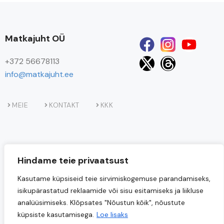
Matkajuht OÜ
+372 56678113
info@matkajuht.ee
MEIE
KONTAKT
KKK
Hindame teie privaatsust
Kasutame küpsiseid teie sirvimiskogemuse parandamiseks,
isikupärastatud reklaamide või sisu esitamiseks ja liikluse
analüüsimiseks. Klõpsates "Nõustun kõik", nõustute
küpsiste kasutamisega.
Loe lisaks
Projekti
“Matkajuht OÜ loodusturismi teenuste uuendamine