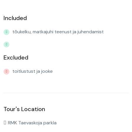
Included
tõukelku, matkajuhi teenust ja juhendamist
Excluded
toitlustust ja jooke
Tour's Location
RMK Taevaskoja parkla