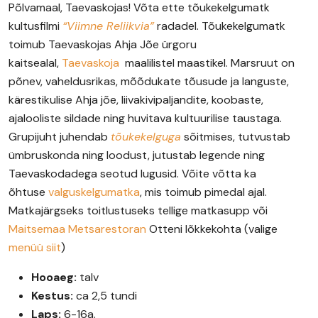
Põlvamaal, Taevaskojas! Võta ette tõukekelgumatk
kultusfilmi
“Viimne Reliikvia”
radadel. Tõukekelgumatk
toimub Taevaskojas Ahja Jõe ürgoru
kaitsealal,
Taevaskoja
maalilistel maastikel. Marsruut on
põnev, vaheldusrikas, mõõdukate tõusude ja languste,
kärestikulise Ahja jõe, liivakivipaljandite, koobaste,
ajalooliste sildade ning huvitava kultuurilise taustaga.
Grupijuht juhendab
tõukekelguga
sõitmises, tutvustab
ümbruskonda ning loodust, jutustab legende ning
Taevaskodadega seotud lugusid. Võite võtta ka
õhtuse
valguskelgumatka
, mis toimub pimedal ajal.
Matkajärgseks toitlustuseks tellige matkasupp või
Maitsemaa Metsarestoran
Otteni lõkkekohta (valige
menüü siit
)
Hooaeg:
talv
Kestus:
ca 2,5 tundi
Laps:
6-16a.