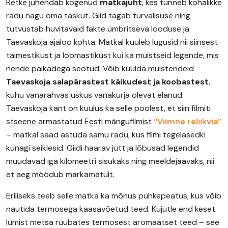
Retke juhendab kogenud
matkajuht
, kes tunneb kohalikke
radu nagu oma taskut. Giid tagab turvalisuse ning
tutvustab huvitavaid fakte ümbritseva looduse ja
Taevaskoja ajaloo kohta. Matkal kuuleb lugusid nii siinsest
taimestikust ja loomastikust kui ka muistseid legende, mis
nende paikadega seotud. Võib kuulda muistendeid
Taevaskoja salapärastest käikudest ja koobastest
,
kuhu vanarahvas uskus vanakurja olevat elanud.
Taevaskoja kant on kuulus ka selle poolest, et siin filmiti
stseene armastatud Eesti mängufilmist
“Viimne reliikvia”
– matkal saad astuda samu radu, kus filmi tegelasedki
kunagi seiklesid. Giidi haarav jutt ja lõbusad legendid
muudavad iga kilomeetri sisukaks ning meeldejäävaks, nii
et aeg möödub märkamatult.
Eriliseks teeb selle matka ka mõnus puhkepeatus, kus võib
nautida termosega kaasavõetud teed. Kujutle end keset
lumist metsa rüübates termosest aromaatset teed – see