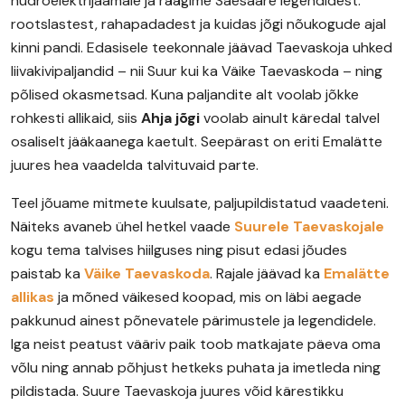
hüdroelektrijaamale ja räägime Saesaare legendidest:
rootslastest, rahapadadest ja kuidas jõgi nõukogude ajal
kinni pandi. Edasisele teekonnale jäävad Taevaskoja uhked
liivakivipaljandid – nii Suur kui ka Väike Taevaskoda – ning
põlised okasmetsad. Kuna paljandite alt voolab jõkke
rohkesti allikaid, siis
Ahja jõgi
voolab ainult käredal talvel
osaliselt jääkaanega kaetult. Seepärast on eriti Emalätte
juures hea vaadelda talvituvaid parte.
Teel jõuame mitmete kuulsate, paljupildistatud vaadeteni.
Näiteks avaneb ühel hetkel vaade
Suurele Taevaskojale
kogu tema talvises hiilguses ning pisut edasi jõudes
paistab ka
Väike Taevaskoda
. Rajale jäävad ka
Emalätte
allikas
ja mõned väikesed koopad, mis on läbi aegade
pakkunud ainest põnevatele pärimustele ja legendidele.
Iga neist peatust vääriv paik toob matkajate päeva oma
võlu ning annab põhjust hetkeks puhata ja imetleda ning
pildistada. Suure Taevaskoja juures võid kärestikku