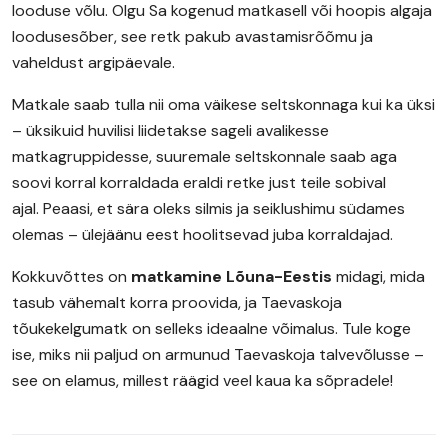
looduse võlu. Olgu Sa kogenud matkasell või hoopis algaja
loodusesõber, see retk pakub avastamisrõõmu ja
vaheldust argipäevale.
Matkale saab tulla nii oma väikese seltskonnaga kui ka üksi
– üksikuid huvilisi liidetakse sageli avalikesse
matkagruppidesse, suuremale seltskonnale saab aga
soovi korral korraldada eraldi retke just teile sobival
ajal. Peaasi, et sära oleks silmis ja seiklushimu südames
olemas – ülejäänu eest hoolitsevad juba korraldajad.
Kokkuvõttes on
matkamine Lõuna-Eestis
midagi, mida
tasub vähemalt korra proovida, ja Taevaskoja
tõukekelgumatk on selleks ideaalne võimalus. Tule koge
ise, miks nii paljud on armunud Taevaskoja talvevõlusse –
see on elamus, millest räägid veel kaua ka sõpradele!