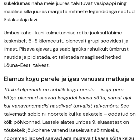
sukeldumas näha meie juures talvituvat vesipappi ning
maalilise silla juures märgata mitmete legendidega seotud
Salakuulaja kivi.
Umbes kahe- kuni kolmetunnise retke jooksul läbime
keskmiselt 6–8 kilomeetrit, olenevalt grupi soovidest ja
ilmast. Piisava ajavaruga saab igaüks rahulikult ümbrust
nautida ja pildistada, et talletada maagilised hetked
Lõuna-Eesti talvest.
Elamus kogu perele ja igas vanuses matkajale
Tõukekelgumatk on sobilik kogu perele – isegi pere
kõige pisemad saavad kelgudel kaasa sõita, samal ajal
kui vanavanemadki naudivad turvalist talvemõnu.
See
talvematk sobib nii noortele kui ka eakatele – oodatud on
kõik põlvkonnad. Lastele alates umbes 9. eluaastast on
tõukekelk jõukohane vahend iseseisvalt sõitmiseks,
nooremad lapsed saavad aga mugavalt kaasa sõita kelgu