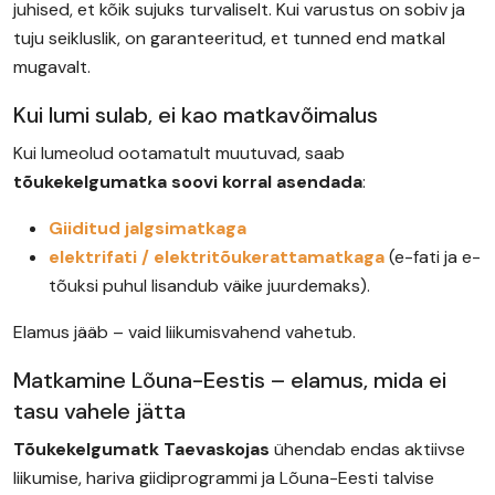
juhised, et kõik sujuks turvaliselt. Kui varustus on sobiv ja
tuju seikluslik, on garanteeritud, et tunned end matkal
mugavalt.
Kui lumi sulab, ei kao matkavõimalus
Kui lumeolud ootamatult muutuvad, saab
tõukekelgumatka soovi korral asendada
:
Giiditud jalgsimatkaga
elektrifati / elektritõukerattamatkaga
(e-fati ja e-
tõuksi puhul lisandub väike juurdemaks).
Elamus jääb – vaid liikumisvahend vahetub.
Matkamine Lõuna-Eestis – elamus, mida ei
tasu vahele jätta
Tõukekelgumatk Taevaskojas
ühendab endas aktiivse
liikumise, hariva giidiprogrammi ja Lõuna-Eesti talvise