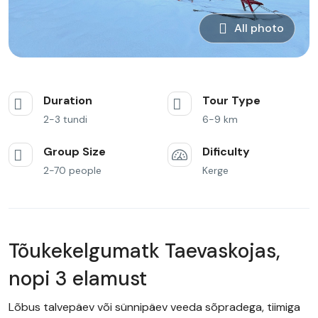
All photo
Duration
Tour Type
2-3 tundi
6-9 km
Group Size
Dificulty
2-70 people
Kerge
Tõukekelgumatk Taevaskojas,
nopi 3 elamust
Lõbus talvepäev või sünnipäev veeda sõpradega, tiimiga