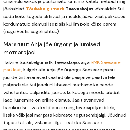
oma võlu vaikus ja puutumatu lumi, mis katab metsad ning
jõekaldad.
Tõukekelgumatk
Taevaskojas
võimaldab Sul
seda kõike kogeda aktiivsel ja meeldejääval viisil, pakkudes
kordumatuid elamusi isegi siis kui ilm pole kõige parem
(nagu Eestis sageli juhtub).
Marsruut: Ahja jõe ürgorg ja lumised
metsarajad
Talvine tõukekelgumatk Taevaskojas alga
RMK Saesaare
parklast,
kulgeb alla Ahja jõe ürgorgu Saesaare paisu
juurde. Siit avanevad vaated üle paisjärve paistvatele
paljanditele. Kui jääolud lubavad, matkame ka nende
vähetuntud paljandite juurde. kelkudega mööda siledat
jääd liuglemine on eriline elamus. Jäält avanevad
harukordsed vaated jõeorule ning liivakivipaljanditele;
lisaks võib jääl märgata kobraste tegutsemisjälgi. Jõudnud
tagasi kaldale, viskame pilgu peale ka Saesaare