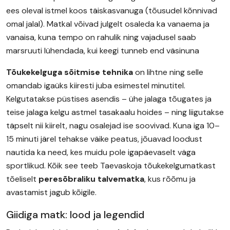
ees oleval istmel koos täiskasvanuga (tõusudel kõnnivad
omal jalal). Matkal võivad julgelt osaleda ka vanaema ja
vanaisa, kuna tempo on rahulik ning vajadusel saab
marsruuti lühendada, kui keegi tunneb end väsinuna
Tõukekelguga sõitmise tehnika
on lihtne ning selle
omandab igaüks kiiresti juba esimestel minutitel.
Kelgutatakse püstises asendis – ühe jalaga tõugates ja
teise jalaga kelgu astmel tasakaalu hoides – ning liigutakse
täpselt nii kiirelt, nagu osalejad ise soovivad. Kuna iga 10–
15 minuti järel tehakse väike peatus, jõuavad loodust
nautida ka need, kes muidu pole igapäevaselt väga
sportlikud. Kõik see teeb Taevaskoja tõukekelgumatkast
tõeliselt
peresõbraliku talvematka
, kus rõõmu ja
avastamist jagub kõigile.
Giidiga matk: lood ja legendid