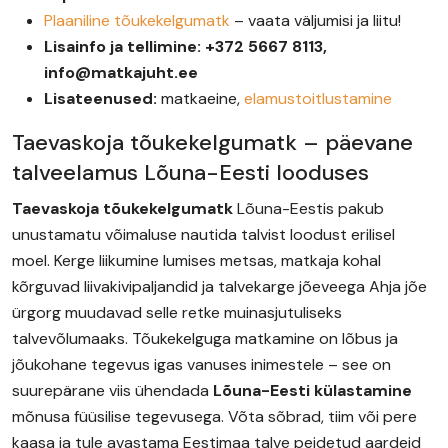
Plaaniline tõukekelgumatk
– vaata väljumisi ja liitu!
Lisainfo ja tellimine: +372 5667 8113,
info@matkajuht.ee
Lisateenused:
matkaeine,
elamustoitlustamine
Taevaskoja tõukekelgumatk – päevane
talveelamus Lõuna-Eesti looduses
Taevaskoja tõukekelgumatk
Lõuna-Eestis pakub
unustamatu võimaluse nautida talvist loodust erilisel
moel. Kerge liikumine lumises metsas, matkaja kohal
kõrguvad liivakivipaljandid ja talvekarge jõeveega Ahja jõe
ürgorg muudavad selle retke muinasjutuliseks
talvevõlumaaks. Tõukekelguga matkamine on lõbus ja
jõukohane tegevus igas vanuses inimestele – see on
suurepärane viis ühendada
Lõuna-Eesti külastamine
mõnusa füüsilise tegevusega. Võta sõbrad, tiim või pere
kaasa ja tule avastama Eestimaa talve peidetud aardeid