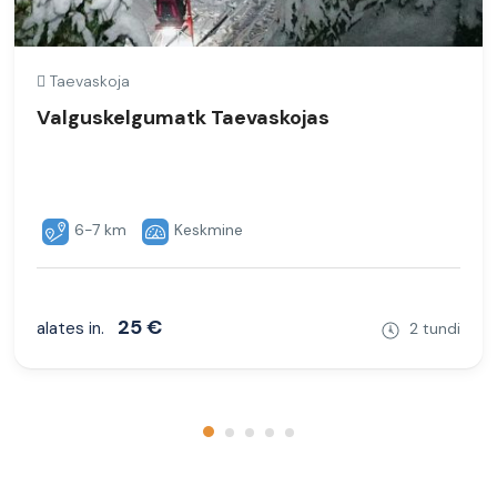
Taevaskoja
Valguskelgumatk Taevaskojas
6-7 km
Keskmine
25 €
alates in.
2 tundi