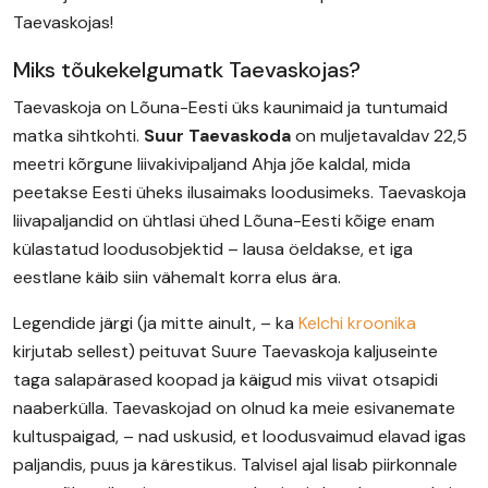
Taevaskojas!
Miks tõukekelgumatk Taevaskojas?
Taevaskoja on Lõuna-Eesti üks kaunimaid ja tuntumaid
matka sihtkohti.
Suur Taevaskoda
on muljetavaldav 22,5
meetri kõrgune liivakivipaljand Ahja jõe kaldal, mida
peetakse Eesti üheks ilusaimaks loodusimeks. Taevaskoja
liivapaljandid on ühtlasi ühed Lõuna-Eesti kõige enam
külastatud loodusobjektid – lausa öeldakse, et iga
eestlane käib siin vähemalt korra elus ära.
Legendide järgi (ja mitte ainult, – ka
Kelchi kroonika
kirjutab sellest) peituvat Suure Taevaskoja kaljuseinte
taga salapärased koopad ja käigud mis viivat otsapidi
naaberkülla. Taevaskojad on olnud ka meie esivanemate
kultuspaigad, – nad uskusid, et loodusvaimud elavad igas
paljandis, puus ja kärestikus. Talvisel ajal lisab piirkonnale