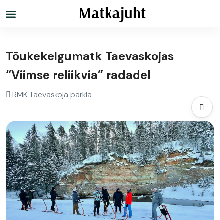
Tõukekelgumatk Taevaskojas
“Viimse reliikvia” radadel
RMK Taevaskoja parkla