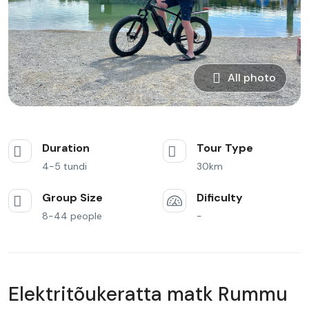
All photo
Duration
Tour Type
4-5 tundi
30km
Group Size
Dificulty
8-44 people
-
Elektritõukeratta matk Rummu