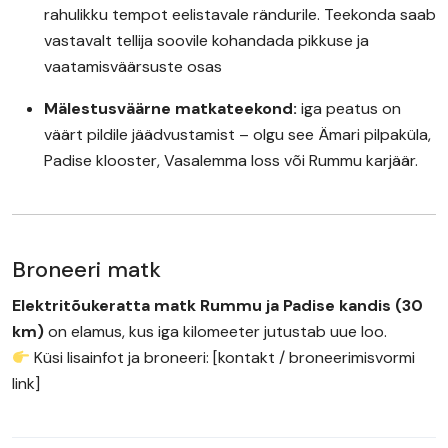
rahulikku tempot eelistavale rändurile. Teekonda saab
vastavalt tellija soovile kohandada pikkuse ja
vaatamisväärsuste osas
Mälestusväärne matkateekond:
iga peatus on
väärt pildile jäädvustamist – olgu see Ämari pilpaküla,
Padise klooster, Vasalemma loss või Rummu karjäär.
Broneeri matk
Elektritõukeratta matk Rummu ja Padise kandis (30
km)
on elamus, kus iga kilomeeter jutustab uue loo.
Küsi lisainfot ja broneeri: [kontakt / broneerimisvormi
link]