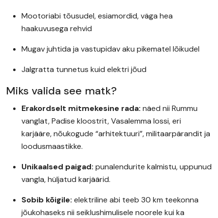
Mootoriabi tõusudel, esiamordid, väga hea
haakuvusega rehvid
Mugav juhtida ja vastupidav aku pikematel lõikudel
Jalgratta tunnetus kuid elektri jõud
Miks valida see matk?
Erakordselt mitmekesine rada:
näed nii Rummu
vanglat, Padise kloostrit, Vasalemma lossi, eri
karjääre, nõukogude “arhitektuuri”, militaarpärandit ja
loodusmaastikke.
Unikaalsed paigad:
punalendurite kalmistu, uppunud
vangla, hüljatud karjäärid.
Sobib kõigile:
elektriline abi teeb 30 km teekonna
jõukohaseks nii seiklushimulisele noorele kui ka