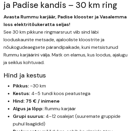
ja Padise kandis – 30 km ring
Avasta Rummu karjäär, Padise klooster ja Vasalemma
loss elektritõukeratta seljas!
See 30 km pikkune ringmarsruut viib sind läbi
looduskaunite metsade, ajalooliste kloostrite ja
nõukogudeaegsete pärandipaikade, kuni metsistunud
Rummu karjäärini välja. Matk on elamus, kus loodus, ajalugu
ja seiklus kohtuvad.
Hind ja kestus
Pikkus:
~30 km
Kestus:
4–5 tundi koos peatustega
Hind:
75 € / inimene
Algus ja lõpp:
Rummu karjäär
Grupi suurus:
4–12 osalejat (suuremate gruppide
puhul lisagiidid)