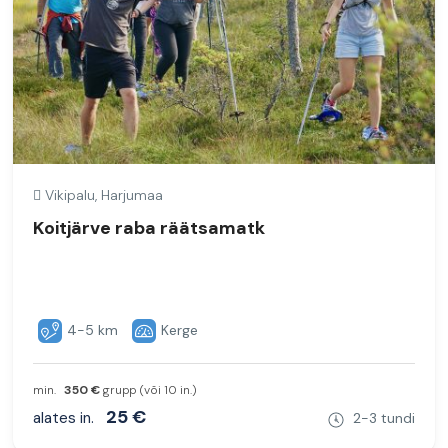
Vikipalu, Harjumaa
Koitjärve raba räätsamatk
4-5 km
Kerge
min.
350 €
grupp (või 10 in.)
25 €
alates in.
2-3 tundi