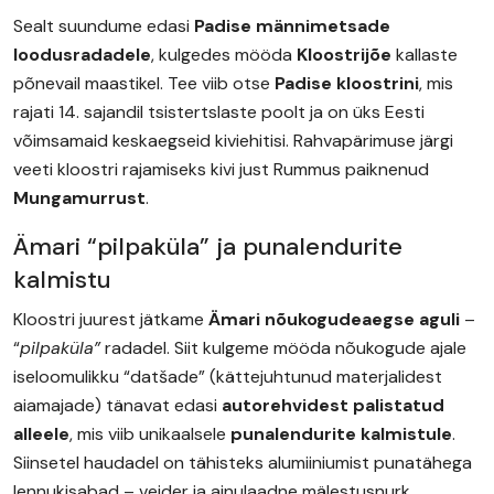
Sealt suundume edasi
Padise männimetsade
loodusradadele
, kulgedes mööda
Kloostrijõe
kallaste
põnevail maastikel. Tee viib otse
Padise kloostrini
, mis
rajati 14. sajandil tsistertslaste poolt ja on üks Eesti
võimsamaid keskaegseid kiviehitisi. Rahvapärimuse järgi
veeti kloostri rajamiseks kivi just Rummus paiknenud
Mungamurrust
.
Ämari “pilpaküla” ja punalendurite
kalmistu
Kloostri juurest jätkame
Ämari nõukogudeaegse aguli
–
“
pilpaküla”
radadel. Siit kulgeme mööda nõukogude ajale
iseloomulikku “datšade” (kättejuhtunud materjalidest
aiamajade) tänavat edasi
autorehvidest palistatud
alleele
, mis viib unikaalsele
punalendurite kalmistule
.
Siinsetel haudadel on tähisteks alumiiniumist punatähega
lennukisabad – veider ja ainulaadne mälestusnurk