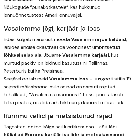
Nõukogude “punakotkastele”, kes hukkunud
lennuõnnetustest Ämari lennuväljal.
Vasalemma jõgi, karjäär ja loss
Edasi kulgeb marsruut mööda
Vasalemma jõe kaldaid
,
läbides endise okastraatide vöönditest ümbritsetud
lõhkeainelao ala
. Jõuame
Vasalemma karjääri
, kus
murtud paekivi on leidnud kasutust nii Tallinnas,
Peterburis kui ka Preisimaal.
Seejärel ootab meid
Vasalemma loss
– uusgooti stiilis 19.
sajandi mõisahoone, mille seinad on samuti rajatud
kohalikust, “Vasalemma marmorist”. Lossi juures tasub
teha peatus, nautida arhitektuuri ja kaunist mõisaparki.
Rummu vallid ja metsistunud rajad
Tagasiteel ootab kõige seiklusrikkam osa – sõit läbi
hüljatud Rummu karjääri vallide ja metsakasvanud