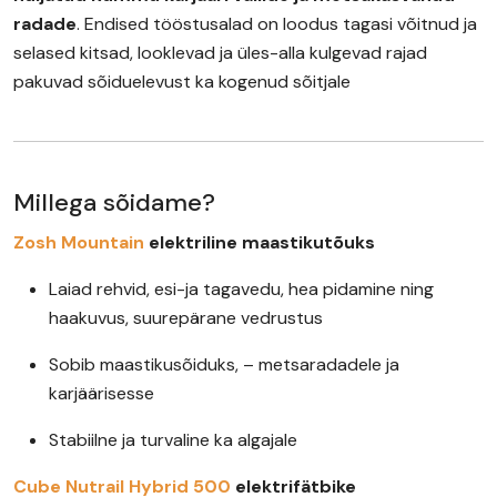
radade
. Endised tööstusalad on loodus tagasi võitnud ja
selased kitsad, looklevad ja üles-alla kulgevad rajad
pakuvad sõiduelevust ka kogenud sõitjale
Millega sõidame?
Zosh Mountain
elektriline maastikutõuks
Laiad rehvid, esi-ja tagavedu, hea pidamine ning
haakuvus, suurepärane vedrustus
Sobib maastikusõiduks, – metsaradadele ja
karjäärisesse
Stabiilne ja turvaline ka algajale
Cube Nutrail Hybrid 500
elektrifätbike