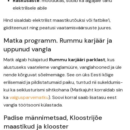
Raskusaste:
mõõdukas, sobib ka algajale tänu
elektrilisele abile
Hind sisaldab elektrilist maastikutõuksi või fatbike’i,
giiditeenust ning peatusi vaatamisväärsuste juures.
Matka programm. Rummu karjäär ja
uppunud vangla
Matk algab hülajatud
Rummu karjääri parklast
, kus
alustuseks vaateleme vanglamüüre, vanglahooned ja üle
nende kõrguvat sõelmemäge. See on üks Eesti kõige
erilisemaid ja pildistatumaid paiku, tuntud nii sukeldumis-
kui ka seiklusturismi sihtkohana (Matkajuht korraldab siin
ka
valgusparvematku
). Soovi korral saab lisatasu eest
vangla töötsooni külastada.
Padise männimetsad, Kloostrijõe
maastikud ja klooster