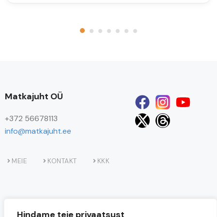
Matkajuht OÜ
+372 56678113
info@matkajuht.ee
MEIE
KONTAKT
KKK
Hindame teie privaatsust